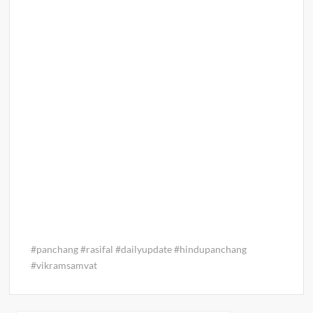
p
k
k
#panchang #rasifal #dailyupdate #hindupanchang
#vikramsamvat