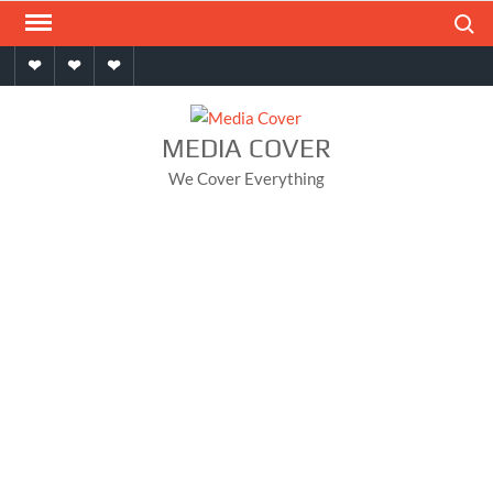
Skip
Search
to
Home
About
Contact
content
MEDIA COVER
We Cover Everything