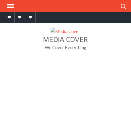
Skip
Search
to
Home
About
Contact
content
MEDIA COVER
We Cover Everything