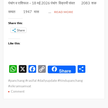
पंचांग व राशिफल – 18 मई 2026 पंचांग विक्रमी संवत 2083 शक
सम्वत 1947 मास …
READ MORE
Share this:
Share
Like this:
W
X
F
C
S
Share
h
ac
o
h
#panchang #rasifal #dailyupdate #hindupanchang
at
e
p
ar
#vikramsamvat
s
b
y
e
on
Comment
पंचांग
A
o
Li
व
p
o
n
राशिफल