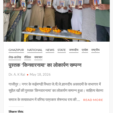
और
पावरफुल
GHAZIPUR
NATIONAL
NEWS
STATE
जनपदीय
प्रदेश
राष्ट्रीय
लेख-आलेख
शैक्षिक
समाचार
पुस्तक ‘किनवारनामा’ का लोकार्पण सम्पन्न
Dr. A. K Rai
May 18, 2026
गाजीपुर। नगर के रूईमण्डी स्थित जे.पी.जे.ज्ञानदीप अकादमी के सभागार में
सुहैल खाँ की पुस्तक ‘किनवारनामा’ का लोकार्पण सम्पन्न हुआ। साहित्य चेतना
समाज के तत्वावधान में वरिष्ठ पत्रकार शेषनाथ राय की …
READ MORE
Share this: