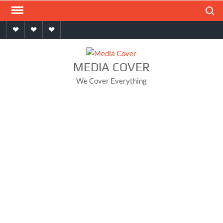
Skip
Search
to
Home
About
Contact
content
MEDIA COVER
We Cover Everything