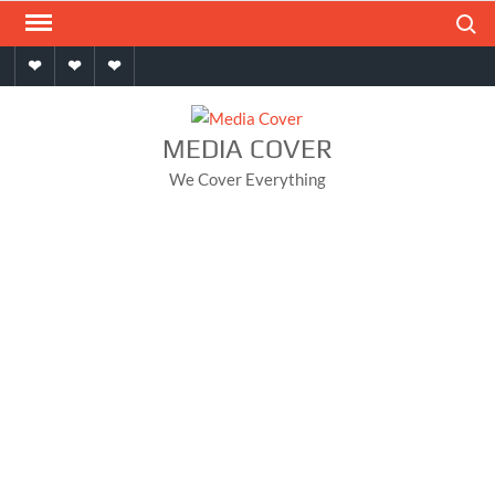
Skip
Search
to
Home
About
Contact
content
MEDIA COVER
We Cover Everything