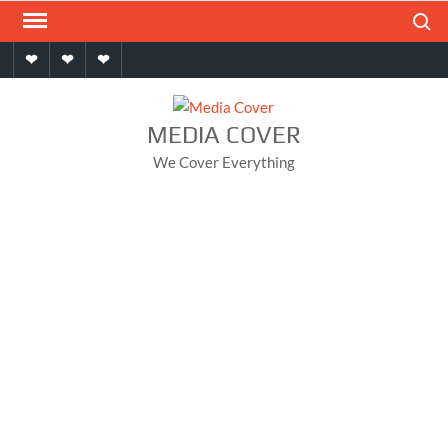
Skip
Search
to
Home
About
Contact
content
MEDIA COVER
We Cover Everything