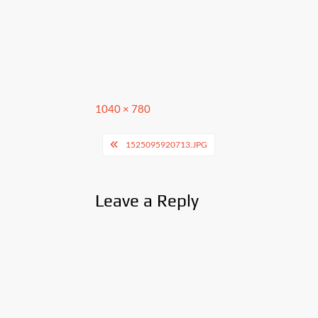
Full
1040 × 780
size
Post
1525095920713.JPG
navigation
Leave a Reply