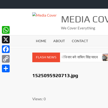
Skip
to
content
MEDIA CO
We Cover Everything
WhatsApp
HOME
ABOUT
CONTACT
X
Facebook
 अगस्त 2026
एनसीसी में सेकेंड ऑफिसर बने सचिन सिंह यादव
च
FLASH NEWS
Copy
Link
1525095920713.jpg
Share
Views: 0