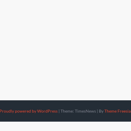
Proudly powered by WordPress
|
Theme: TimesNews
|
By
Theme Freesia