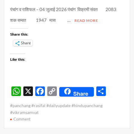
पंचांग व राशिफल – 04 जुलाई 2026 पंचांग विक्रमी संवत 2083
शक सम्वत 1947 मास …
READ MORE
Share this:
Share
Like this:
W
X
F
C
S
Share
h
ac
o
h
#panchang #rasifal #dailyupdate #hindupanchang
at
e
p
ar
#vikramsamvat
s
b
y
e
on
Comment
पंचांग
A
o
Li
व