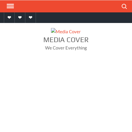
Skip
Search
to
Home
About
Contact
content
MEDIA COVER
We Cover Everything