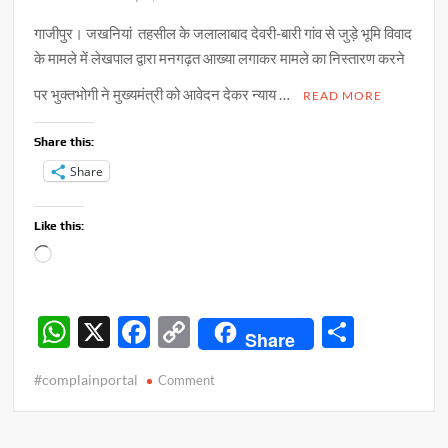
गाजीपुर। जखनियां तहसील के जलालाबाद देवरी-बारी गांव से जुड़े भूमि विवाद
के मामले में लेखपाल द्वारा मनगढ़त आख्या लगाकर मामले का निस्तारण करने
पर भुक्तभोगी ने मुख्यमंत्री को आवेदन देकर न्याय …
READ MORE
Share this:
Share
Like this:
Loading…
W
X
F
C
S
Share
h
ac
o
h
#complainportal
on
Comment
at
e
p
ar
शिकायत
s
b
y
e
के
मनमाने