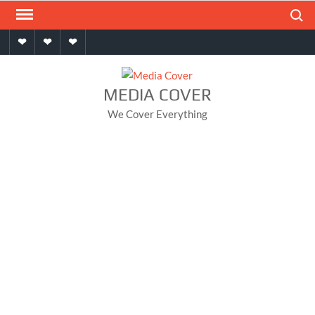
Skip
Search
to
Home
About
Contact
content
MEDIA COVER
We Cover Everything