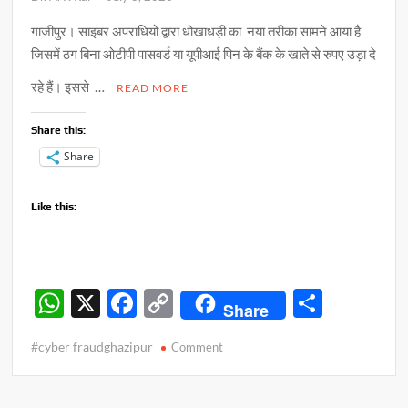
गाजीपुर। साइबर अपराधियों द्वारा धोखाधड़ी का नया तरीका सामने आया है
जिसमें ठग बिना ओटीपी पासवर्ड या यूपीआई पिन के बैंक के खाते से रुपए उड़ा दे
रहे हैं। इससे …
READ MORE
Share this:
Share
Like this:
W
X
F
C
S
Share
h
ac
o
h
#cyber fraudghazipur
on
Comment
at
e
p
ar
साइबर
s
b
y
e
ठगों
ने