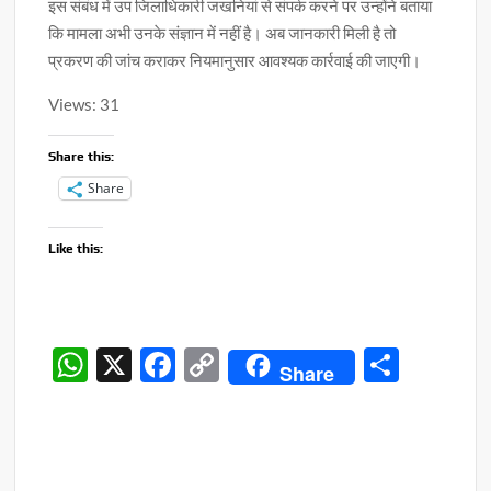
इस संबंध में उप जिलाधिकारी जखनियां से संपर्क करने पर उन्होंने बताया
कि मामला अभी उनके संज्ञान में नहीं है। अब जानकारी मिली है तो
प्रकरण की जांच कराकर नियमानुसार आवश्यक कार्रवाई की जाएगी।
Views: 31
Share this:
Share
Like this:
W
X
F
C
S
Share
h
ac
o
h
at
e
p
ar
s
b
y
e