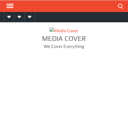
Skip
Search
to
Home
About
Contact
content
MEDIA COVER
We Cover Everything