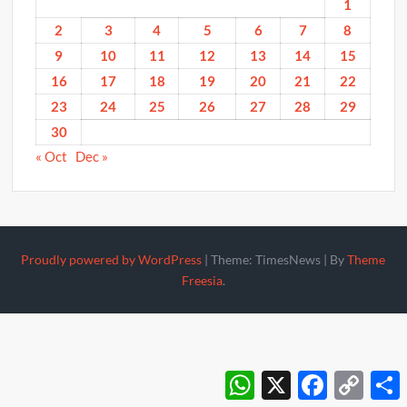
1
2
3
4
5
6
7
8
9
10
11
12
13
14
15
16
17
18
19
20
21
22
23
24
25
26
27
28
29
30
« Oct
Dec »
Proudly powered by WordPress
|
Theme: TimesNews
|
By
Theme
Freesia
.
WhatsApp
X
Facebook
Copy
S
Link