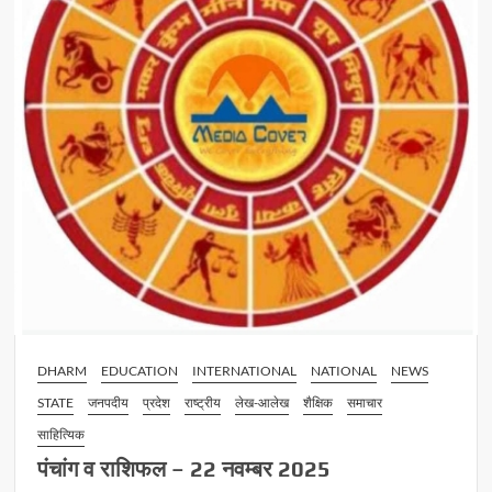
DHARM
EDUCATION
INTERNATIONAL
NATIONAL
NEWS
STATE
जनपदीय
प्रदेश
राष्ट्रीय
लेख-आलेख
शैक्षिक
समाचार
साहित्यिक
पंचांग व राशिफल – 22 नवम्बर 2025