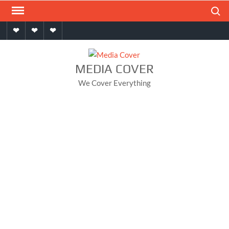
Skip
Search
to
Home
About
Contact
content
MEDIA COVER
We Cover Everything