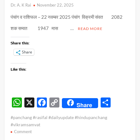
Dr. A. K Rai
November 22, 2025
पंचांग व राशिफल – 22 नवम्बर 2025 पंचांग विक्रमी संवत 2082
शक सम्वत 1947 मास …
READ MORE
Share this:
Share
Like this:
W
X
F
C
S
Share
h
ac
o
h
#panchang #rasifal #dailyupdate #hindupanchang
at
e
p
ar
#vikramsamvat
s
b
y
e
on
Comment
पंचांग