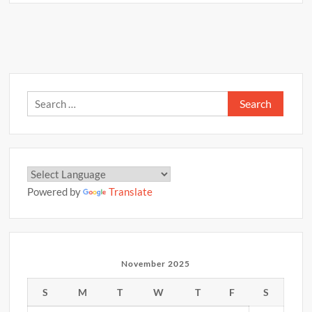
A
o
Li
व
p
o
n
राशिफल
p
–
k
k
22
नवम्बर
2025
Search
for:
Powered by
Translate
November 2025
S
M
T
W
T
F
S