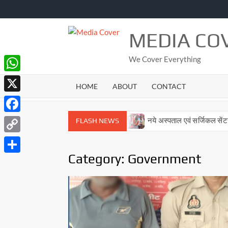
Skip
to
content
MEDIA CO
We Cover Everything
WhatsApp
HOME
ABOUT
CONTACT
X
Facebook
 अभियुक्त गिरफ्तार
नये अस्पताल एवं सर्जिकल सेंटर का भव्य उद्घाटन
FLASH NEWS
Copy
Category:
Government
Link
Share