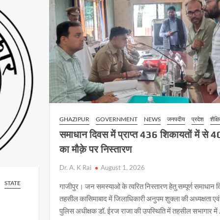
p
k
k
गिरफ्तार
में
महत्वपूर्ण
भूमिका
निभायेगी
वैक्सीन
GHAZIPUR
GOVERNMENT
NEWS
जनपदीय
प्रदेश
शैक्ष
समाधान दिवस में प्राप्त 436 शिकायतों में से 4
का मौक़े पर निस्तारण
Dr. A. K Rai
August 1, 2026
STATE
गाजीपुर। जन समस्याओ के त्वरित निस्तारण हेतु सम्पूर्ण समाधान 
तहसील कासिमाबाद में जिलाधिकारी अनुपम शुक्ला की अध्यक्षता एवं
पुलिस अधीक्षक डॉ. ईरज राजा की उपस्थिति में तहसील सभागार में