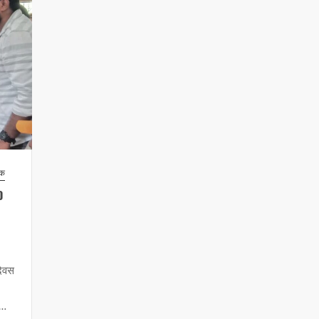
िक
0
दिवस
 …