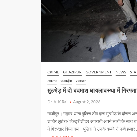
शूटर
की करोड़ों
की
सम्पत्ति
कुर्क
CRIME
GHAZIPUR
GOVERNMENT
NEWS
STA
अपराध
जनपदीय
समाचार
मुठभेड़ में दो बदमाश घायलावस्था में गिरफ्त
Dr. A. K Rai
August 2, 2026
गाजीपुर। गहमर थाना पुलिस टीम द्वारा मुठभेड़ के दौरान अ
शातिर लुटेरा/ हिस्ट्रीशीटर अपराधी अपने साथी के साथ घ
में गिरफ्तार किया गया। पुलिस ने उनके कब्जे से नब्बे हजार
READ MORE