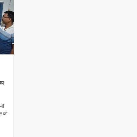
पथ
ीजी
ार को