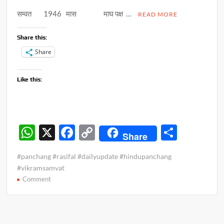
सम्वत 1946 मास माघ पक्ष …
READ MORE
Share this:
Share
Like this:
W
X
F
C
S
Share
h
ac
o
h
#panchang #rasifal #dailyupdate #hindupanchang
at
e
p
ar
#vikramsamvat
s
b
y
e
on
Comment
पंचांग
A
o
Li
व
p
o
n
राशिफल
–