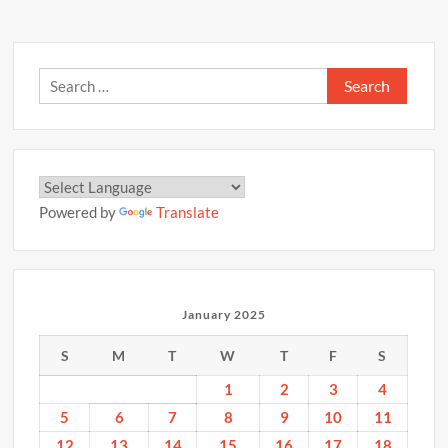
p
k
k
27
जनवरी
2025
Search
for:
Powered by
Translate
January 2025
S
M
T
W
T
F
S
1
2
3
4
5
6
7
8
9
10
11
12
13
14
15
16
17
18