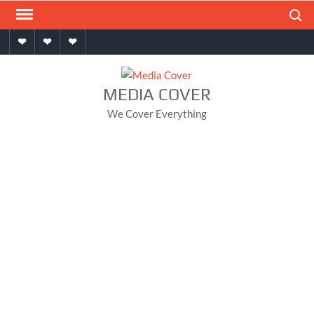
Skip
Search
to
Home
About
Contact
content
MEDIA COVER
We Cover Everything