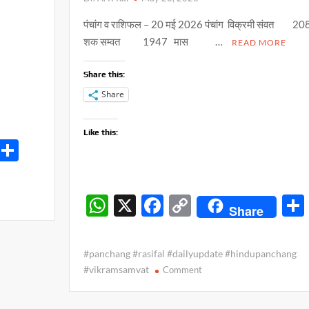
पंचांग व राशिफल – 20 मई 2026 पंचांग विक्रमी संवत 2
शक सम्वत 1947 मास …
READ MORE
Share this:
Share
Like this:
S
h
ar
W
X
F
C
Share
e
h
ac
o
at
e
p
#panchang #rasifal #dailyupdate #hindupanchang
s
b
y
on
#vikramsamvat
Comment
पंचांग
A
o
Li
व