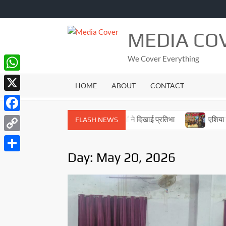
Skip
to
content
MEDIA CO
We Cover Everything
WhatsApp
HOME
ABOUT
CONTACT
X
Facebook
ा मुक्त अभियान की प्रतियोगिताओं में युवाओं ने दिखाई प्रतिभा
एशिया के सबस
FLASH NEWS
Copy
Day:
May 20, 2026
Link
Share