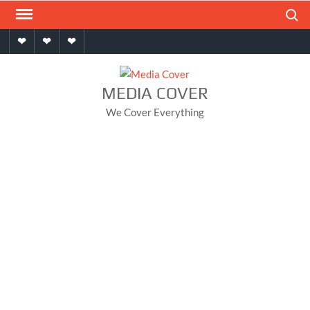
Skip
Search
to
Home
About
Contact
content
MEDIA COVER
We Cover Everything