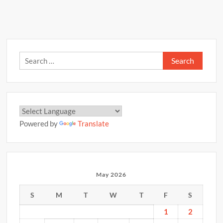
p
o
n
राशिफल
p
–
k
k
11
मई
2026
Search
for:
Powered by
Translate
May 2026
S
M
T
W
T
F
S
1
2