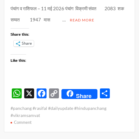
पंचांग व राशिफल – 11 मई 2026 पंचांग विक्रमी संवत 2083 शक
सम्वत 1947 मास …
READ MORE
Share this:
Share
Like this:
W
X
F
C
S
Share
h
ac
o
h
#panchang #rasifal #dailyupdate #hindupanchang
at
e
p
ar
#vikramsamvat
s
b
y
e
on
Comment
पंचांग
A
o
Li
व