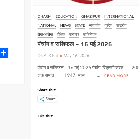
DHARM
EDUCATION
GHAZIPUR
INTERNATIONAL
NATIONAL
NEWS
STATE
जनपदीय
प्रदेश
राष्ट्रीय
लेख-आलेख
शैक्षिक
समाचार
साहित्यिक
पंचांग व राशिफल – 16 मई 2026
S
Dr. A. K Rai
May 16, 2026
h
पंचांग व राशिफल – 16 मई 2026 पंचांग विक्रमी संवत 2
ar
on
t
शक सम्वत 1947 मास …
READ MORE
e
इनामियां
वांछित
Share this:
अभियुक्त
Share
मुठभेड़
में
घायलावस्था
Like this:
में
गिरफ्तार