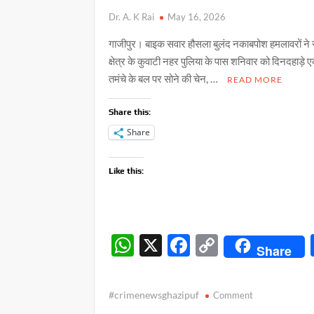
Dr. A. K Rai
May 16, 2026
गाजीपुर। बाइक सवार हौसला बुलंद नकाबपोश हमलावरों ने
क्षेत्र के कुवाटी नहर पुलिया के पास शनिवार को दिनदहाड़े 
तमंचे के बल पर सोने की चेन, …
READ MORE
Share this:
Share
Like this:
W
X
F
C
Share
h
ac
o
at
e
p
on
#crimenewsghazipuf
Comment
s
b
y
हौसला