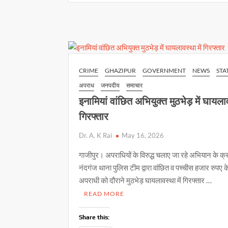
बुलंद
A
o
Li
हमलावरों
p
o
n
ने
युवक
p
k
k
को
लूटा
CRIME
GHAZIPUR
GOVERNMENT
NEWS
STA
अपराध
जनपदीय
समाचार
इनामियां वांछित अभियुक्त मुठभेड़ में घायलाव
गिरफ्तार
Dr. A. K Rai
May 16, 2026
गाजीपुर। अपराधियों के विरुद्ध चलाए जा रहे अभियान के क्र
नंदगंज थाना पुलिस टीम द्वारा वांछित व पच्चीस हजार रुपए क
अपराधी को दौराने मुठभेड़ घायलावस्था में गिरफ्तार …
READ MORE
Share this: