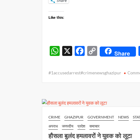
Share
Like this:
W
X
F
C
Share
h
ac
o
at
e
p
#1accusedarrest#crimenewsghazipur
Comm
s
b
y
A
o
Li
p
o
n
p
k
k
CRIME
GHAZIPUR
GOVERNMENT
NEWS
STA
अपराध
जनपदीय
प्रदेश
समाचार
हौसला बुलंद हमलावरों ने युवक को लूटा