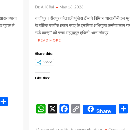
Dr. A. K Rai
May 16, 2026
 सादात थाना
गाजीपुर। सैदपुर कोतवाली पुलिस टीम ने विभिन्न धाराओं में दर्ज मु
एक युवक से
के वांछित पच्चीस हजार रुपए के इनामियां अभियुक्त कन्हैया लाल य
उर्फ कान्हा* को ग्राम महमूदपुर हथिनी, थाना सैदपुर, …
READ MORE
Share this:
Share
Like this:
S
W
X
F
C
h
Share
h
ac
o
ar
at
e
p
e
on
#1accusedarrest#crimenewsghazipur
Comment