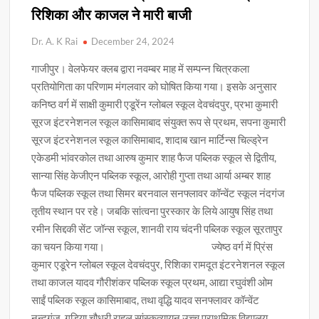
रिशिका और काजल ने मारी बाजी
Dr. A. K Rai
December 24, 2024
गाजीपुर। वेलफेयर क्लब द्वारा नवम्बर माह में सम्पन्न चित्रकला
प्रतियोगिता का परिणाम मंगलवार को घोषित किया गया। इसके अनुसार
कनिष्ठ वर्ग में साक्षी कुमारी एडूरेंन ग्लोबल स्कूल देवचंदपुर, प्रभा कुमारी
सूरज इंटरनेशनल स्कूल कासिमाबाद संयुक्त रूप से प्रथम, सपना कुमारी
सूरज इंटरनेशनल स्कूल कासिमाबाद, शादाब खान मार्टिन्स चिल्ड्रेन
एकेडमी भांवरकोल तथा आरुष कुमार शाह फैज पब्लिक स्कूल से द्वितीय,
सान्या सिंह केजीएन पब्लिक स्कूल, आरोही गुप्ता तथा आर्या अम्बर शाह
फैज पब्लिक स्कूल तथा सिमर बरनवाल सनफ्लावर कॉन्वेंट स्कूल नंदगंज
तृतीय स्थान पर रहे। जबकि सांत्वना पुरस्कार के लिये आयुष सिंह तथा
रमीन सिद्दकी सेंट जॉन्स स्कूल, शानवी राय चंदनी पब्लिक स्कूल सूरतापुर
का चयन किया गया। ज्येष्ठ वर्ग में प्रिंस
कुमार एडूरेन ग्लोबल स्कूल देवचंदपुर, रिशिका रामदूत इंटरनेशनल स्कूल
तथा काजल यादव गौरीशंकर पब्लिक स्कूल प्रथम, आद्या रघुवंशी ओम
साईं पब्लिक स्कूल कासिमाबाद, तथा वृद्धि यादव सनफ्लावर कॉन्वेंट
नन्दगंज, गुड़िया चौधरी राहुल सांस्कृत्यायन उच्च प्राथमिक विद्यालय