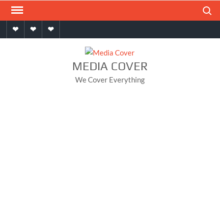
Skip
Search
to
Home
About
Contact
content
MEDIA COVER
We Cover Everything