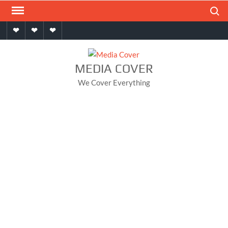
Skip
Search
to
Home
About
Contact
content
MEDIA COVER
We Cover Everything