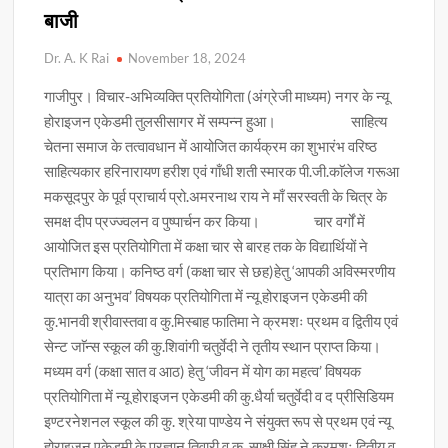
बाजी
Dr. A. K Rai
November 18, 2024
गाजीपुर। विचार-अभिव्यक्ति प्रतियोगिता (अंग्रेजी माध्यम) नगर के न्यू
होराइजन एकेडमी तुलसीसागर में सम्पन्न हुआ। साहित्य
चेतना समाज के तत्वावधान में आयोजित कार्यक्रम का शुभारंभ वरिष्ठ
साहित्यकार हरिनारायण हरीश एवं गाँधी शती स्मारक पी.जी.काॅलेज गरूआ
मकसूदपुर के पूर्व प्राचार्य प्रो.अमरनाथ राय ने माँ सरस्वती के चित्र के
समक्ष दीप प्रज्ज्वलन व पुष्पार्चन कर किया। चार वर्गों में
आयोजित इस प्रतियोगिता में कक्षा चार से बारह तक के विद्यार्थियों ने
प्रतिभाग किया। कनिष्ठ वर्ग (कक्षा चार से छह)हेतु ‘आपकी अविस्मरणीय
यात्रा का अनुभव’ विषयक प्रतियोगिता में न्यू होराइजन एकेडमी की
कु.भानवी श्रीवास्तवा व कु.मिस्बाह फातिमा ने क्रमशः प्रथम व द्वितीय एवं
सेन्ट जाॅन्स स्कूल की कु.शिवांगी चतुर्वेदी ने तृतीय स्थान प्राप्त किया।
मध्यम वर्ग (कक्षा सात व आठ) हेतु ‘जीवन में योग का महत्व’ विषयक
प्रतियोगिता में न्यू होराइजन एकेडमी की कु.धैर्या चतुर्वेदी व द प्रीसिडियम
इण्टरनेशनल स्कूल की कु. श्रेया पाण्डेय ने संयुक्त रूप से प्रथम एवं न्यू
होराइजन एकेडमी के प्रज्ञान तिवारी व कु. साक्षी सिंह ने क्रमशः द्वितीय व