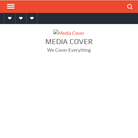
Skip
Search
to
Home
About
Contact
content
MEDIA COVER
We Cover Everything