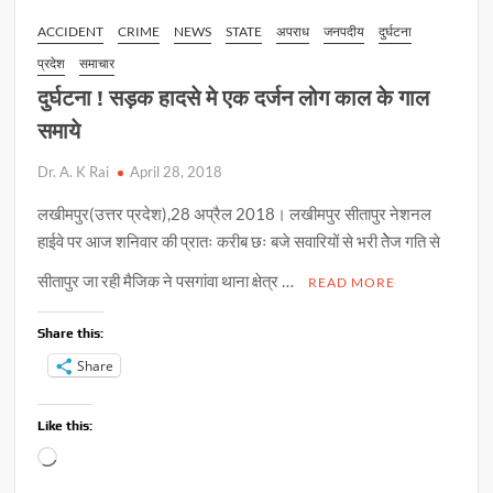
को
p
k
k
ACCIDENT
CRIME
NEWS
STATE
अपराध
जनपदीय
दुर्घटना
गोली
प्रदेश
समाचार
मार
लूटी
दुर्घटना ! सड़क हादसे मे एक दर्जन लोग काल के गाल
नकदी
समाये
और
आभूषण
Dr. A. K Rai
April 28, 2018
लखीमपुर(उत्तर प्रदेश),28 अप्रैल 2018। लखीमपुर सीतापुर नेशनल
हाईवे पर आज शनिवार की प्रातः करीब छः बजे सवारियों से भरी तेेेज गति से
सीतापुर जा रही मैजिक ने पसगांवा थाना क्षेत्र …
READ MORE
Share this:
Share
Like this:
Loading…