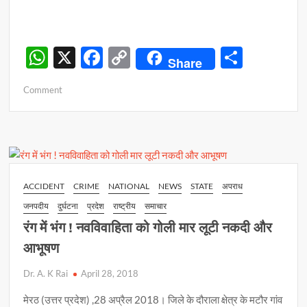
W
X
F
C
S
Share
h
ac
o
h
on
Comment
at
e
p
ar
पृथ्वीराज
s
b
y
e
चौहान
!
A
o
Li
सरकार
p
o
n
ने
डाक
p
k
k
ACCIDENT
CRIME
NATIONAL
NEWS
STATE
अपराध
टिकट
जनपदीय
दुर्घटना
प्रदेश
राष्ट्रीय
समाचार
जारी
कर
रंग में भंग ! नवविवाहिता को गोली मार लूटी नकदी और
दिया
आभूषण
सम्मान
Dr. A. K Rai
April 28, 2018
मेरठ (उत्तर प्रदेश) ,28 अप्रैल 2018। जिले के दौराला क्षेत्र के मटौर गांव