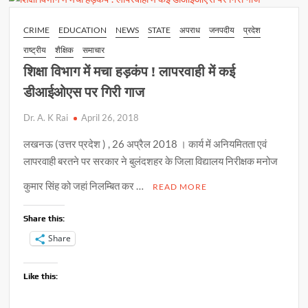
p
o
n
जीएसटी
के
p
k
k
CRIME
EDUCATION
NEWS
STATE
अपराध
जनपदीय
प्रदेश
विरोध
राष्ट्रीय
शैक्षिक
समाचार
में
मीडिया आन्दोलन
शिक्षा विभाग में मचा हड़कंप ! लापरवाही में कई
की
डीआईओएस पर गिरी गाज
राह
पर
Dr. A. K Rai
April 26, 2018
लखनऊ (उत्तर प्रदेश ) , 26 अप्रैल 2018 । कार्य में अनियमितता एवं
लापरवाही बरतने पर सरकार ने बुलंदशहर के जिला विद्यालय निरीक्षक मनोज
कुमार सिंह को जहां निलम्बित कर …
READ MORE
Share this:
Share
Like this: