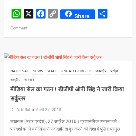
W
X
F
C
S
Share
h
ac
o
h
on
Comment
at
e
p
ar
दुर्घटना
s
b
y
e
!
सड़क
A
o
Li
हादसे
p
o
n
मे
एक
p
k
k
NATIONAL
NEWS
STATE
UNCATEGORIZED
जनपदीय
प्रदेश
दर्जन
राष्ट्रीय
समाचार
लोग
काल
मीडिया सेल का गठन ! डीजीपी ओपी सिंह ने जारी किया
के
सर्कुलर
गाल
समाये
Dr. A. K Rai
April 27, 2018
लखनऊ (उत्तर प्रदेश), 27 अप्रैल 2018। प्रशासनिक व्यवस्था को
पारदर्शी बनाने व मीडिया से संवादहीनता दूर करने की दिशा में पुलिस प्रमुख