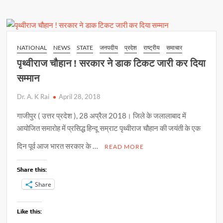
s
b
y
e
!
A
o
Li
हाईस्कूल
p
o
n
में
अंजली
p
k
k
NATIONAL
NEWS
STATE
जनपदीय
प्रदेश
राष्ट्रीय
समाचार
तो
पृथ्वीराज चौहान ! सरकार ने डाक टिकट जारी कर दिया
इण्टर
में
सम्मान
रजनीश
Dr. A. K Rai
April 28, 2018
व
आकाश
गाजीपुर ( उत्तर प्रदेश ), 28 अप्रैल 2018। जिले के जलालाबाद में
ने
आयोजित समारोह में प्रसिद्ध हिन्दू सम्राट पृथ्वीराज चौहान की जयंती के एक
लहराया
परचम
दिन पूर्व आज भारत सरकार के …
READ MORE
Share this:
Share
Like this: