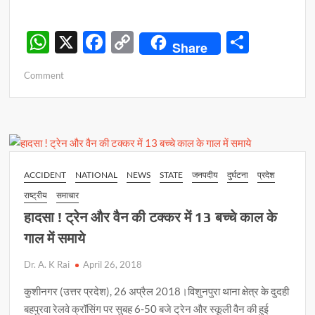
W
X
F
C
S
Share
h
ac
o
h
on
Comment
at
e
p
ar
शिक्षा
s
b
y
e
विभाग
में
A
o
Li
मचा
p
o
n
हड़कंप
!
p
k
k
ACCIDENT
NATIONAL
NEWS
STATE
जनपदीय
दुर्घटना
प्रदेश
लापरवाही
राष्ट्रीय
समाचार
में
कई
हादसा ! ट्रेन और वैन की टक्कर में 13 बच्चे काल के
डीआईओएस
गाल में समाये
पर
गिरी
Dr. A. K Rai
April 26, 2018
गाज
कुशीनगर (उत्तर प्रदेश), 26 अप्रैल 2018।विशुनपुरा थाना क्षेत्र के दुदही
बहपुरवा रेलवे क्रॉसिंग पर सुबह 6-50 बजे ट्रेन और स्कूली वैन की हुई