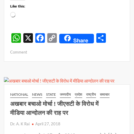
Like this:
Loading…
W
X
F
C
S
Share
h
ac
o
h
on
Comment
at
e
p
ar
चेन
s
b
y
e
स्नैचिंग
!
A
o
Li
डकैत
p
o
n
मलखान
सिंह
p
k
k
NATIONAL
NEWS
STATE
जनपदीय
प्रदेश
राष्ट्रीय
समाचार
का
अखबार बचाओ मोर्चा ! जीएसटी के विरोध में
परपोता
आया
मीडिया आन्दोलन की राह पर
पुलिस
Dr. A. K Rai
April 27, 2018
की
गिरफ्त