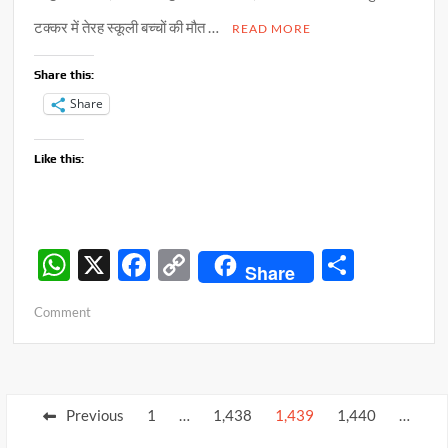
टक्कर में तेरह स्कूली बच्चों की मौत …
READ MORE
Share this:
Share
Like this:
W
X
F
C
S
Share
h
ac
o
h
on
Comment
at
e
p
ar
हादसा
s
b
y
e
!
ट्रेन
A
o
Li
और
Posts
p
o
n
Previous
1
…
1,438
1,439
1,440
…
वैन
pagination
की