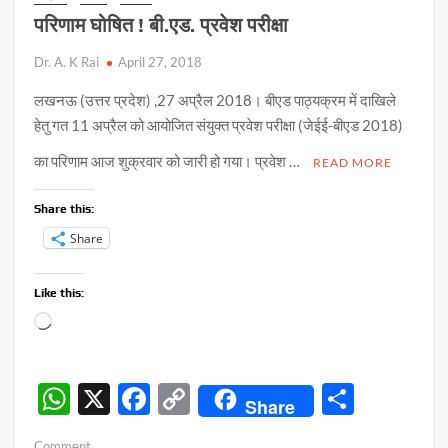
ओपी
परिणाम घोषित ! बी.एड. प्रवेश परीक्षा
सिंह
ने
Dr. A. K Rai
April 27, 2018
जारी
किया
लखनऊ (उत्तर प्रदेश) ,27 अप्रैल 2018। बीएड पाठ्यक्रम में दाखिले
सर्कुलर
हेतु गत 11 अप्रैल को आयोजित संयुक्त प्रवेश परीक्षा (जेईई-बीएड 2018)
का परिणाम आज शुक्रवार को जारी हो गया। प्रवेश …
READ MORE
Share this:
Share
Like this:
Loading…
W
X
F
C
S
Share
h
ac
o
h
on
Comment