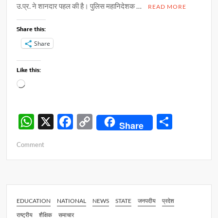
उ.प्र. ने शानदार पहल की है। पुलिस महानिदेशक …
READ MORE
Share this:
Share
Like this:
Loading…
W
X
F
C
S
Share
h
ac
o
h
on
Comment
at
e
p
ar
मीडिया
s
b
y
e
सेल
का
A
o
Li
गठन
p
o
n
!
EDUCATION
NATIONAL
NEWS
STATE
जनपदीय
प्रदेश
डीजीपी
p
k
k
राष्ट्रीय
शैक्षिक
समाचार