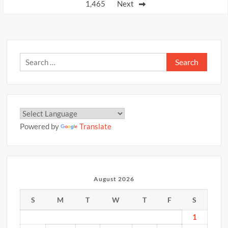
p
k
k
1,465
Next
टक्कर
में
13
बच्चे
काल
Search
के
for:
गाल
में
समाये
Powered by
Translate
August 2026
S
M
T
W
T
F
S
1