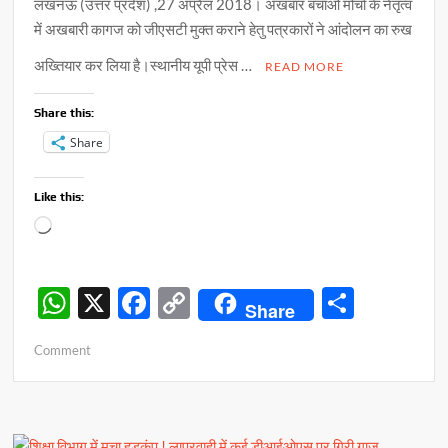
लखनऊ (उत्तर प्रदेश) ,27 अप्रैल 2018। अखबार बचाओ मोर्चा के नेतृत्व
में
में अखबारी कागज को जीएसटी मुक्त कराने हेतु पत्रकारों ने आंदोलन का रुख
अख्तियार कर लिया है।स्थानीय यूपी प्रेस …
READ MORE
Share this:
Share
Like this:
Loading…
W
X
F
C
S
Share
h
ac
o
h
on
Comment
at
e
p
ar
अखबार
s
b
y
e
बचाओ
मोर्चा
A
o
Li
!