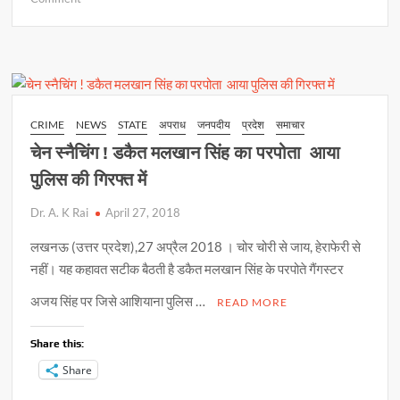
at
e
p
ar
परिणाम
s
b
y
e
घोषित
!
A
o
Li
बी.एड.
p
o
n
प्रवेश
परीक्षा
p
k
k
CRIME
NEWS
STATE
अपराध
जनपदीय
प्रदेश
समाचार
चेन स्नैचिंग ! डकैत मलखान सिंह का परपोता आया
पुलिस की गिरफ्त में
Dr. A. K Rai
April 27, 2018
लखनऊ (उत्तर प्रदेश),27 अप्रैल 2018 । चोर चोरी से जाय, हेराफेरी से
नहीं। यह कहावत सटीक बैठती है डकैत मलखान सिंह के परपोते गैंगस्टर
अजय सिंह पर जिसे आशियाना पुलिस …
READ MORE
Share this:
Share