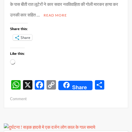
के पास बीती रात लूटेरों ने कार सवार नवविवाहिता की गोली मारकर हत्या कर
उनकी कार सहित …
READ MORE
Share this:
Share
Like this:
Loading…
W
X
F
C
S
Share
h
ac
o
h
on
Comment
at
e
p
ar
रंग
s
b
y
e
में
भंग
A
o
Li
!
p
o
n
नवविवाहिता