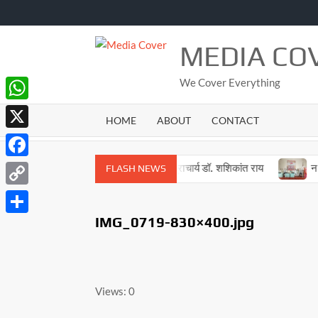
Skip
to
content
MEDIA CO
We Cover Everything
WhatsApp
HOME
ABOUT
CONTACT
X
Facebook
नहीं रहे सहजानंद पीजी कॉलेज के पूर्व प्राचार्य डॉ. शशिकांत राय
नशा मुक
FLASH NEWS
Copy
Link
IMG_0719-830×400.jpg
Share
Views: 0