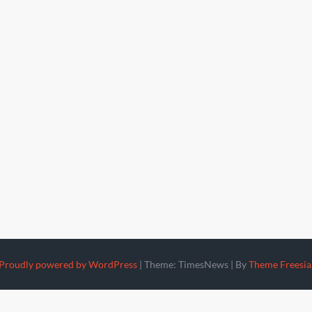
Proudly powered by WordPress
|
Theme: TimesNews
|
By
Theme Freesia