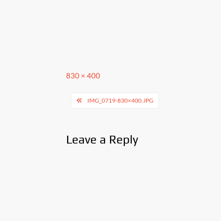
Full
830 × 400
size
Post
IMG_0719-830×400.JPG
navigation
Leave a Reply