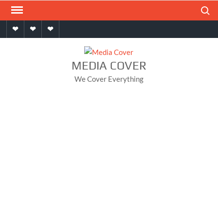
Skip
Search
to
Home
About
Contact
content
MEDIA COVER
We Cover Everything