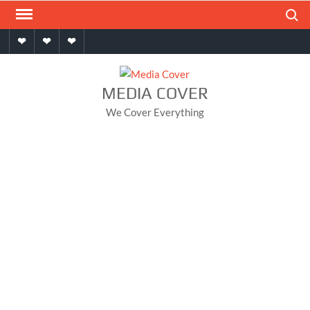
Skip
Search
to
Home
About
Contact
content
MEDIA COVER
We Cover Everything