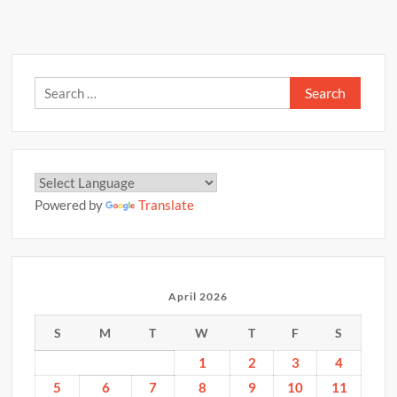
p
–
k
k
25
अप्रैल
2026
Search
for:
Powered by
Translate
April 2026
S
M
T
W
T
F
S
1
2
3
4
5
6
7
8
9
10
11