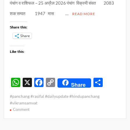
पंचांग व राशिफल – 25 अप्रैल 2026 पंचांग विक्रमी संवत 2083
शक सम्वत 1947 मास …
READ MORE
Share this:
Share
Like this:
W
X
F
C
S
Share
h
ac
o
h
#panchang #rasifal #dailyupdate #hindupanchang
at
e
p
ar
#vikramsamvat
s
b
y
e
on
Comment
पंचांग
A
o
Li
व
p
o
n
राशिफल