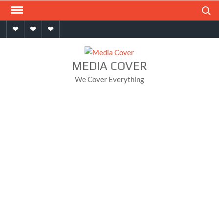
Skip
Search
to
Home
About
Contact
content
MEDIA COVER
We Cover Everything