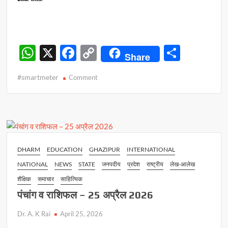
W
X
F
C
S
Share
h
ac
o
h
#smartmeter
on
Comment
at
e
p
ar
स्मार्ट
s
b
y
e
मीटर
और
A
o
Li
बिजली
p
o
n
बिलों
में
p
k
k
DHARM
EDUCATION
GHAZIPUR
INTERNATIONAL
संशोधन
NATIONAL
NEWS
STATE
जनपदीय
प्रदेश
राष्ट्रीय
लेख-आलेख
को
लेकर
शैक्षिक
समाचार
साहित्यिक
विद्युत
पंचांग व राशिफल – 25 अप्रैल 2026
उपकेंद्र
पर
Dr. A. K Rai
April 25, 2026
प्रदर्शन