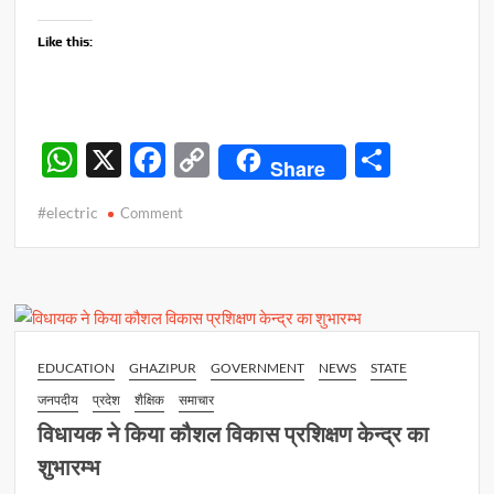
Like this:
W
X
F
C
S
Share
h
ac
o
h
#electric
on
Comment
at
e
p
ar
ऊर्जा
s
b
y
e
मंत्री
ने
A
o
Li
वाराणसी
p
o
n
में
विद्युत
p
k
k
EDUCATION
GHAZIPUR
GOVERNMENT
NEWS
STATE
वैन
जनपदीय
प्रदेश
शैक्षिक
समाचार
का
किया
विधायक ने किया कौशल विकास प्रशिक्षण केन्द्र का
उद्घाटन
शुभारम्भ