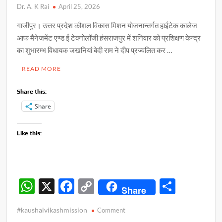
Dr. A. K Rai
April 25, 2026
गाजीपुर। उत्तर प्रदेश कौशल विकास मिशन योजनान्तर्गत हाईटेक कालेज
आफ मैनेजमेंट एण्ड ई टेक्नोलॉजी हंसराजपुर में शनिवार को प्रशिक्षण केन्द्र
का शुभारम्भ विधायक जखनियां बेदी राम ने दीप प्रज्वलित कर …
READ MORE
Share this:
Share
Like this:
W
X
F
C
S
Share
h
ac
o
h
#kaushalvikashmission
on
Comment
at
e
p
ar
विधायक