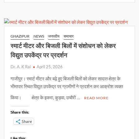
s
b
y
e
ने
किया
A
o
Li
कौशल
p
o
n
विकास
प्रशिक्षण
p
k
k
GHAZIPUR
NEWS
जनपदीय
समाचार
केन्द्र
स्मार्ट मीटर और बिजली बिलों में संशोधन को लेकर
का
शुभारम्भ
विद्युत उपकेंद्र पर प्रदर्शन
Dr. A. K Rai
April 25, 2026
गाजीपुर। स्मार्ट मीटर और बढ़े हुए बिजली बिलों को लेकर सादात क्षेत्र के
भीमापार स्थित विद्युत उपकेंद्र पर ग्रामीणों ने प्रदर्शन कर आक्रोश व्यक्त
किया। क्षेत्र के इकरा, कुड़वा, उचौरी …
READ MORE
Share this:
Share
Like this: