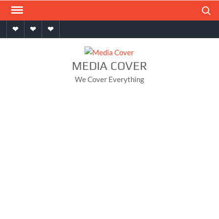
Skip
Search
to
Home
About
Contact
content
MEDIA COVER
We Cover Everything