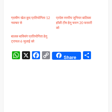
ग्रामीण खेल कूद प्रतियोगिता 12
प्रदेश स्तरीय जूनियर बालिका
नवम्बर से
हॉकी टीम हेतु चयन 20 फरवरी
को
बालक बाक्सिंग प्रतियोगिता हेतु
ट्रायल 6 जुलाई को
W
X
F
C
S
Share
h
ac
o
h
at
e
p
ar
s
b
y
e
A
o
Li
p
o
n
p
k
k