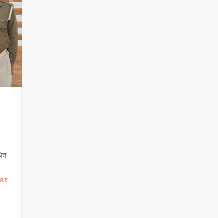
धित
।
RE