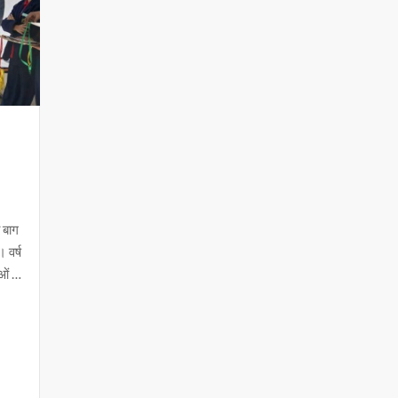
 बाग
 वर्ष
ाओं …