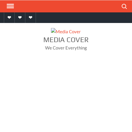
Skip
Search
to
Home
About
Contact
content
MEDIA COVER
We Cover Everything