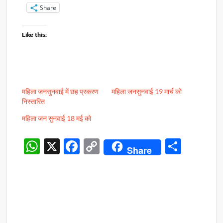
Share
Like this:
महिला जनसुनवाई में छह प्रकरण
महिला जनसुनवाई 19 मार्च को
निस्तारित
महिला जन सुनवाई 18 मई को
W
X
F
C
S
Share
h
ac
o
h
at
e
p
ar
s
b
y
e
A
o
Li