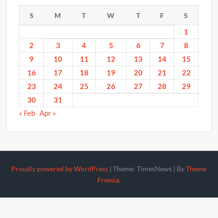
S
M
T
W
T
F
S
1
2
3
4
5
6
7
8
9
10
11
12
13
14
15
16
17
18
19
20
21
22
23
24
25
26
27
28
29
30
31
« Feb
Apr »
Proudly powered by WordPress
|
Theme: TimesNews
|
By
Theme
Freesia
.