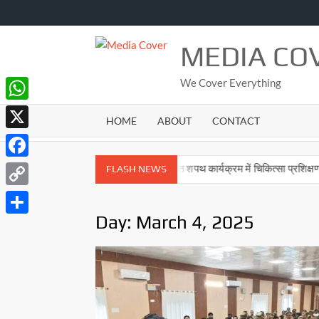
Skip
to
content
MEDIA CO
We Cover Everything
WhatsApp
HOME
ABOUT
CONTACT
X
Facebook
धायक उमाशंकर सिंह
नशा मुक्ति शपथ कार्यक्रम में चिकित्सा प्रशिक्षणार्थियों ने
FLASH NEWS
Copy
Day:
March 4, 2025
Link
Share