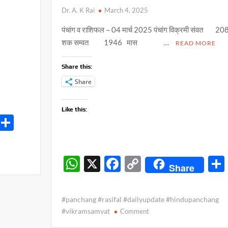
Dr. A. K Rai
March 4, 2025
पंचांग व राशिफल – 04 मार्च 2025 पंचांग विक्रमी संवत 2
शक सम्वत 1946 मास …
READ MORE
Share this:
Share
Like this:
S
h
ar
W
X
F
C
Share
e
h
ac
o
at
e
p
#panchang #rasifal #dailyupdate #hindupanchang
s
b
y
on
#vikramsamvat
Comment
पंचांग