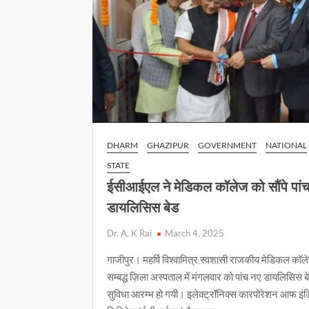
कमेटी
की
बैठक
में
डीएम
ने
की
अपील
DHARM
GHAZIPUR
GOVERNMENT
NATIONAL
STATE
ईसीआईएल ने मेडिकल कॉलेज को सौंपे पां
डायलिसिस बेड
Dr. A. K Rai
March 4, 2025
गाजीपुर। महर्षि विश्वामित्र स्वशासी राजकीय मेडिकल कॉल
सम्बद्ध ज़िला अस्पताल में मंगलवार को पांच नए डायलिसिस ब
सुविधा आरम्भ हो गयी। इलेक्ट्रॉनिक्स कारपोरेशन आफ इंड