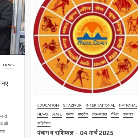
को
NEWS
च नए
EDUCATION
GHAZIPUR
INTERNATIONAL
NATIONAL
NEWS
STATE
प्रदेश
राष्ट्रीय
लेख-आलेख
शैक्षिक
समाचार
ेज से
ेड की
साहित्यिक
िया
पंचांग व राशिफल – 04 मार्च 2025