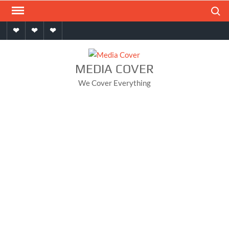
Skip
Search
to
Home
About
Contact
content
MEDIA COVER
We Cover Everything