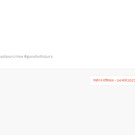
hazipurcrime #gunshotinjury
पंचांग व राशिफल – 04 मार्च 202