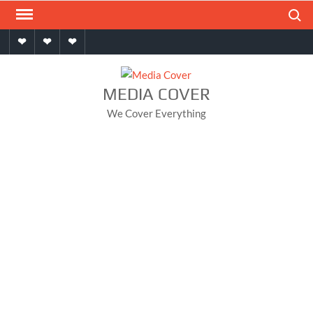
Skip
Search
to
Home
About
Contact
content
MEDIA COVER
We Cover Everything