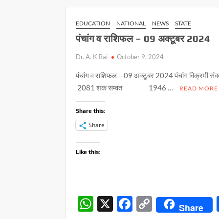
p
o
n
p
k
k
EDUCATION
NATIONAL
NEWS
STATE
पंचांग व राशिफल – 09 अक्टूबर 2024
Dr. A. K Rai
October 9, 2024
पंचांग व राशिफल – 09 अक्टूबर 2024 पंचांग विक
2081 शक सम्वत 1946 …
READ MORE
Share this:
Share
Like this:
W
X
F
C
Share