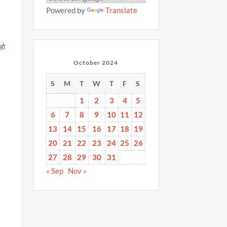
Powered by
Translate
हो
October 2024
S
M
T
W
T
F
S
1
2
3
4
5
6
7
8
9
10
11
12
13
14
15
16
17
18
19
20
21
22
23
24
25
26
27
28
29
30
31
« Sep
Nov »
S
h
ar