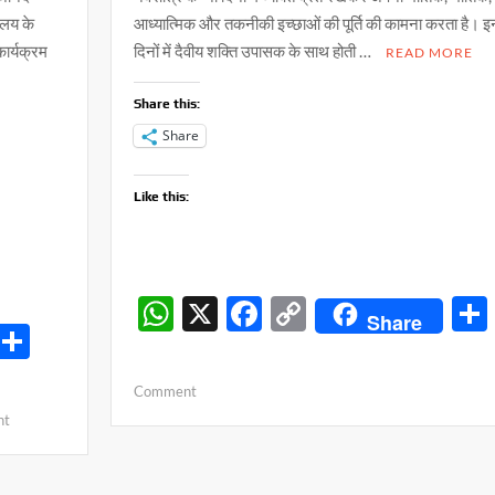
ालय के
आध्यात्मिक और तकनीकी इच्छाओं की पूर्ति की कामना करता है। इ
कार्यक्रम
दिनों में दैवीय शक्ति उपासक के साथ होती …
READ MORE
Share this:
Share
Like this:
W
X
F
C
Share
S
h
ac
o
h
at
e
p
on
Comment
ar
s
b
y
शनि
on
nt
e
की
चुनौतियों
A
o
Li
साढ़े
से
p
o
n
साती
मिलती