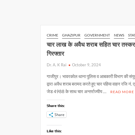
संस्कृतियों
p
k
k
को
बचाना
आवश्यक
CRIME
GHAZIPUR
GOVERNMENT
NEWS
STA
चार लाख के अवैध शराब सहित चार तस्क
गिरफ्तार
Dr. A. K Rai
October 9, 2024
गाजीपुर। भावरकोल थाना पुलिस व आबकारी विभाग की संयु
द्वारा अवैध शराब बरामद करते हुए चार पहिया वाहन रजि नं
जेड 4988 के साथ चार अन्तर्राज्यीय …
READ MORE
Share this:
Share
Like this: