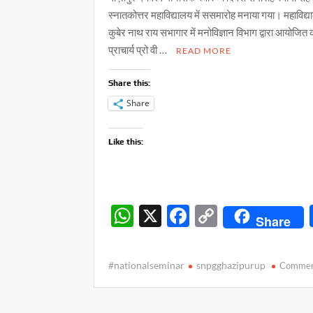
स्नातकोत्तर महाविद्यालय में ससमारोह मनाया गया। महाविद्य
कुबेर नाथ राय सभागार में मनोविज्ञान विभाग द्वारा आयोजित 
प्राचार्य प्रो वी …
READ MORE
Share this:
Share
Like this:
W
X
F
C
Share
h
ac
o
at
e
p
#nationalseminar
snpgghazipurup
Comme
s
b
y
A
o
Li