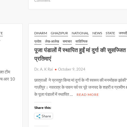
on
Comment
s
b
y
लंका
दहन
A
o
Li
होते
p
o
n
ही
गूंजा
p
k
k
TE
DHARM
GHAZIPUR
NATIONAL
NEWS
STATE
जनपद
जयश्री
र
प्रदेश
लेख-आलेख
समाचार
साहित्यिक
राम
पूजा पंडालों में स्थापित हुईं मां दुर्गा की सुसज्जित
का
घोष
प्रतिमाएं
Dr. A. K Rai
October 9, 2024
क्त टीम
. एच आर 10
छात्राओं ने प्रस्तुत किया मां दुर्गा के नौ स्वरूप की मनमोहक झांकी
गाज़ीपुर। नवरात्र के पावन पर्व पर पूरे जनपद के शहरी व ग्रामीण क्षे
के पूजा पंडालों में स्थापित …
READ MORE
Share this:
Share