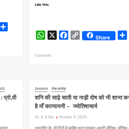
Like this:
S
W
X
F
C
h
Share
h
ac
o
ar
at
e
p
e
on
Comment
s
b
y
पूजा
पंडालों
A
o
Li
में
p
o
n
स्थापित
हुईं
p
k
k
ATE
DHARM
लेख-आलेख
मां
: प्रो.वी
शनि की साढ़े साती या नाड़ी दोष को भी शान्त क
दुर्गा
है माँ कात्यायनी – ज्योतिषाचार्य
की
सुसज्जित
Dr. A. K Rai
October 9, 2024
प्रतिमाएं
हजानंद
नवरात्रि के नौ दिनों में व्यक्ति व्रत रखकर अपनी भौतिक, भौतिक,