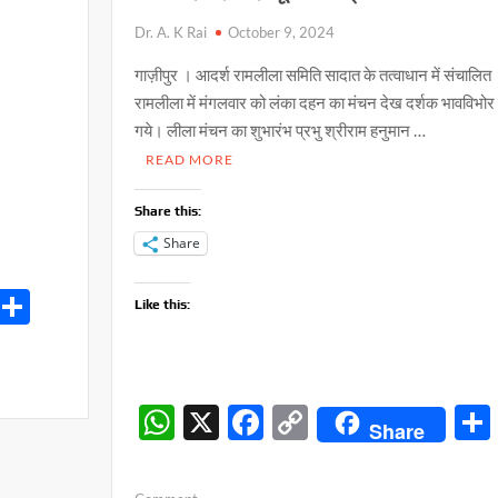
Dr. A. K Rai
October 9, 2024
गाज़ीपुर । आदर्श रामलीला समिति सादात के तत्वाधान में संचालित
रामलीला में मंगलवार को लंका दहन का मंचन देख दर्शक भावविभोर 
गये। लीला मंचन का शुभारंभ प्रभु श्रीराम हनुमान …
READ MORE
Share this:
Share
S
Like this:
h
ar
e
W
X
F
C
Share
h
ac
o
at
e
p