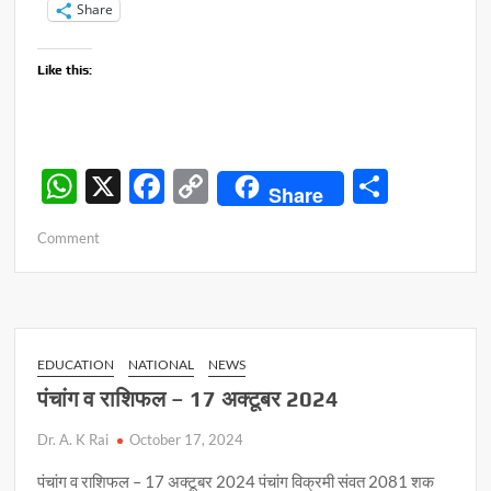
Share
Like this:
W
X
F
C
S
Share
h
ac
o
h
on
Comment
at
e
p
ar
Post
s
b
y
e
#42847
A
o
Li
p
o
n
EDUCATION
NATIONAL
NEWS
p
k
k
पंचांग व राशिफल – 17 अक्टूबर 2024
Dr. A. K Rai
October 17, 2024
पंचांग व राशिफल – 17 अक्टूबर 2024 पंचांग विक्रमी संवत 2081 शक