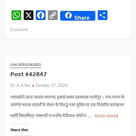
W
X
F
C
S
Share
h
ac
o
h
on
Comment
at
e
p
ar
नशाखोरी
s
b
y
e
आज
ज्वलंत
A
o
Li
समस्या,
p
o
n
इससे
UNCATEGORIZED
बचाव
p
k
k
Post #42847
आवश्यक
Dr. A. K Rai
October 17, 2024
नशाखोरी आज ज्वलंत समस्या, इससे बचाव आवश्यक गाजीपुर‌। माय भारत के
अंतर्गत मादक पदार्थों के सेवन के विरुद्ध नशा मुक्ति पर एक दिवसीय कार्यक्रम
महर्षि विश्वामित्र स्वशासी राजकीय मेडिकल कॉलेज …
READ MORE
Share this: