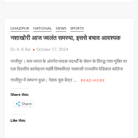
s
b
y
e
नेवी
की
A
o
Li
फर्जी
p
o
n
परीक्षा
GHAZIPUR
NATIONAL
NEWS
SPORTS
कराने
p
k
k
नशाखोरी आज ज्वलंत समस्या, इससे बचाव आवश्यक
वाले
रैकेट
Dr. A. K Rai
October 17, 2024
पर
चला
गाजीपुर‌। माय भारत के अंतर्गत मादक पदार्थों के सेवन के विरुद्ध नशा मुक्ति पर
पुलिस
एक दिवसीय कार्यक्रम महर्षि विश्वामित्र स्वशासी राजकीय मेडिकल कॉलेज
का
गाजीपुर में सम्पन्न हुआ। नेहरू युवा केंद्र …
चाबुक
READ MORE
Share this:
Share
Like this: