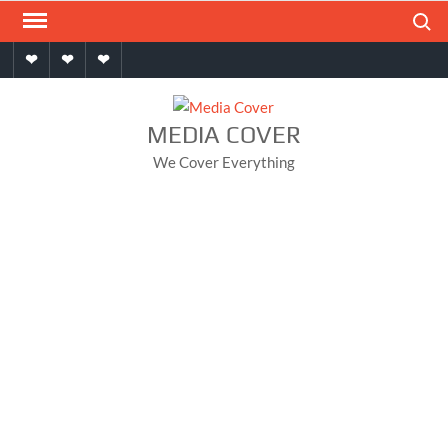
Skip
Search
to
Home
About
Contact
content
MEDIA COVER
We Cover Everything