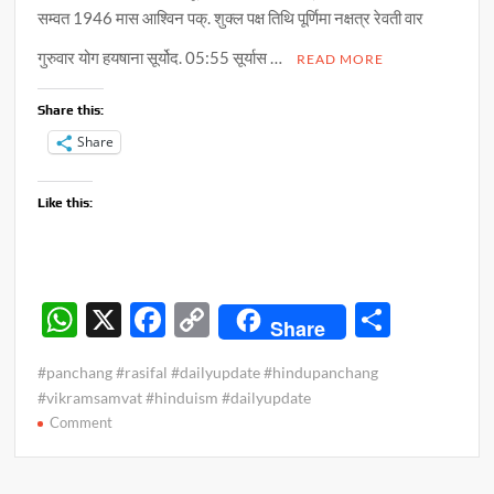
सम्वत 1946 मास आश्विन पक्. शुक्ल पक्ष तिथि पूर्णिमा नक्षत्र रेवती वार
गुरुवार योग हयषाना सूर्योद. 05:55 सूर्यास …
READ MORE
Share this:
Share
Like this:
W
X
F
C
S
Share
h
ac
o
h
#panchang #rasifal #dailyupdate #hindupanchang
at
e
p
ar
#vikramsamvat #hinduism #dailyupdate
s
b
y
e
on
Comment
पंचांग
A
o
Li
व