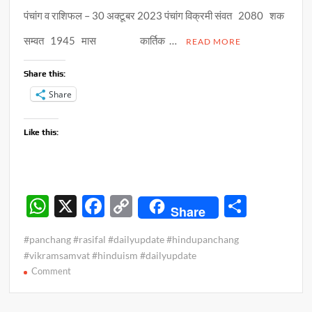
पंचांग व राशिफल – 30 अक्टूबर 2023 पंचांग विक्रमी संवत 2080 शक
सम्वत 1945 मास कार्तिक …
READ MORE
Share this:
Share
Like this:
W
X
F
C
S
Share
h
ac
o
h
#panchang #rasifal #dailyupdate #hindupanchang
at
e
p
ar
#vikramsamvat #hinduism #dailyupdate
s
b
y
e
on
Comment
पंचांग
A
o
Li
व