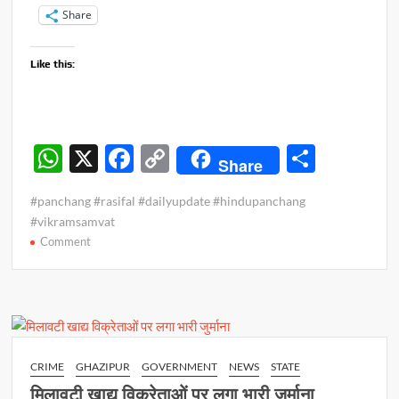
Share
Like this:
W
X
F
C
S
Share
h
ac
o
h
#panchang #rasifal #dailyupdate #hindupanchang
at
e
p
ar
#vikramsamvat
s
b
y
e
on
Comment
पंचांग
A
o
Li
व
p
o
n
राशिफल
p
–
k
k
31
अक्टूबर
CRIME
GHAZIPUR
GOVERNMENT
NEWS
STATE
2023
मिलावटी खाद्य विक्रेताओं पर लगा भारी जुर्माना