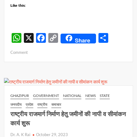
Like this:
W
X
F
C
S
Share
h
ac
o
h
on
Comment
at
e
p
ar
नारी
s
b
y
e
शक्ति
वंदन
A
o
Li
कानून
p
o
n
नारियों
के
p
k
k
GHAZIPUR
GOVERNMENT
NATIONAL
NEWS
STATE
सम्मान
जनपदीय
प्रदेश
राष्ट्रीय
समाचार
और
समृद्धि
राष्ट्रीय राजमार्ग निर्माण हेतु जमीनों की नापी व सीमांकन
के
कार्य शुरू
लिए
सराहनीय
Dr. A. K Rai
October 29, 2023