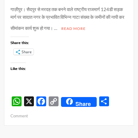
गाज़ीपुर। सैदपुर से मरदह तक बनने वाले राष्ट्रीय राजमार्ग 124डी सड़क
मार्ग पर सादात नगर के प्रभावित विभिन्न गाटा संख्या के जमीनों की नापी कर
सीमांकन कार्य शुरू हो गया। …
READ MORE
Share this:
Share
Like this:
W
X
F
C
S
Share
h
ac
o
h
on
Comment
at
e
p
ar
राष्ट्रीय
s
b
y
e
राजमार्ग
निर्माण