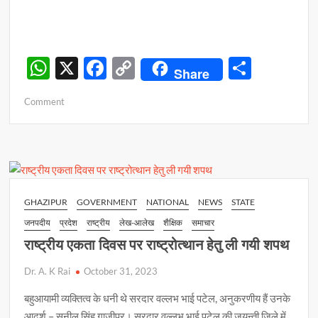
W
X
F
C
S
Share
h
ac
o
h
on
Comment
at
e
p
ar
सेवानिवृत्ति
s
b
y
e
पर
सम्मानित
A
o
Li
हुए
p
o
n
सुरेंद्र
प्रसाद
p
k
k
GHAZIPUR
GOVERNMENT
NATIONAL
NEWS
STATE
जनपदीय
प्रदेश
राष्ट्रीय
लेख-आलेख
शैक्षिक
समाचार
राष्ट्रीय एकता दिवस पर राष्ट्रोत्थान हेतु ली गयी शपथ
Dr. A. K Rai
October 31, 2023
बहुआयामी व्यक्तित्व के धनी थे सरदार वल्लभ भाई पटेल, अनुकरणीय हैं उनके
आदर्श – सुनील सिंह गाज़ीपुर। सरदार वल्लभ भाई पटेल की जयन्ती जिले में