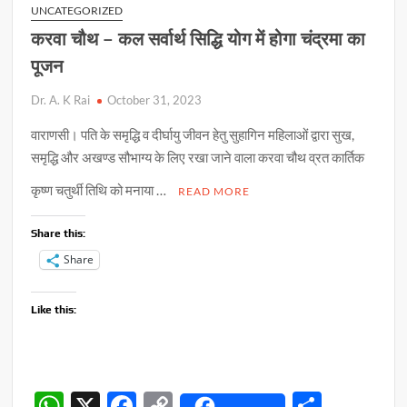
हेतु
p
k
k
UNCATEGORIZED
ली
करवा चौथ – कल सर्वार्थ सिद्धि योग में होगा चंद्रमा का
गयी
शपथ
पूजन
Dr. A. K Rai
October 31, 2023
वाराणसी। पति के समृद्धि व दीर्घायु जीवन हेतु सुहागिन महिलाओं द्वारा सुख,
समृद्धि और अखण्ड सौभाग्य के लिए रखा जाने वाला करवा चौथ व्रत कार्तिक
कृष्ण चतुर्थी तिथि को मनाया …
READ MORE
Share this:
Share
Like this:
W
X
F
C
S