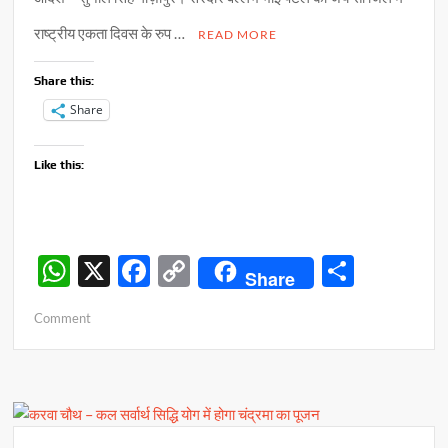
राष्ट्रीय एकता दिवस के रुप …
READ MORE
Share this:
Share
Like this:
W
X
F
C
S
Share
h
ac
o
h
on
Comment
at
e
p
ar
राष्ट्रीय
s
b
y
e
एकता
दिवस
A
o
Li
पर
p
o
n
राष्ट्रोत्थान