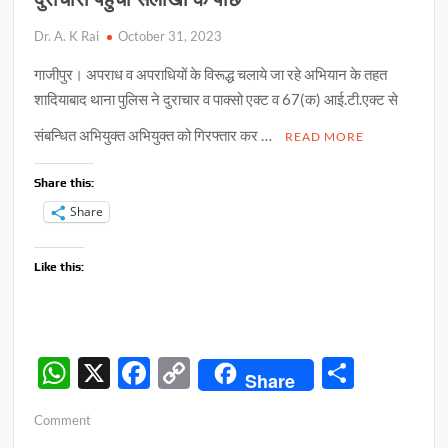
Dr. A. K Rai
October 31, 2023
गाजीपुर। अपराध व अपराधियों के विरूद्ध चलाये जा रहे अभियान के तहत
शादियाबाद थाना पुलिस ने दुराचार व पाक्सो एक्ट व 67(क) आई.टी.एक्ट से
संबन्धित अभियुक्त अभियुक्त को गिरफ्तार कर …
READ MORE
Share this:
Share
Like this:
W
X
F
C
S
Share
h
ac
o
h
on
Comment
at
e
p
ar
दुराचारी