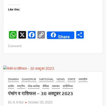
Like this:
W
X
F
C
S
Share
h
ac
o
h
on
Comment
at
e
p
ar
‘चेतना
s
b
y
e
सम्मान’
से
A
o
Li
नवाजे
p
o
n
गए
संगीतज्ञ
p
k
k
DHARM
GHAZIPUR
NATIONAL
NEWS
STATE
जनपदीय
डाॅ.विजय
प्रदेश
राष्ट्रीय
लेख-आलेख
शैक्षिक
समाचार
साहित्यिक
कपूर
पंचांग व राशिफल – 30 अक्टूबर 2023
Dr. A. K Rai
October 30, 2023