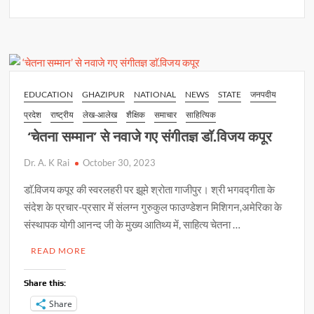
at
e
p
ar
मिलावटी
s
b
y
e
खाद्य
विक्रेताओं
A
o
Li
पर
p
o
n
लगा
भारी
p
k
k
EDUCATION
GHAZIPUR
NATIONAL
NEWS
STATE
जनपदीय
जुर्माना
प्रदेश
राष्ट्रीय
लेख-आलेख
शैक्षिक
समाचार
साहित्यिक
‘चेतना सम्मान’ से नवाजे गए संगीतज्ञ डाॅ.विजय कपूर
Dr. A. K Rai
October 30, 2023
डाॅ.विजय कपूर की स्वरलहरी पर झूमे श्रोता गाजीपुर। श्री भगवद्गीता के
संदेश के प्रचार-प्रसार में संलग्न गुरुकुल फाउण्डेशन मिशिगन,अमेरिका के
संस्थापक योगी आनन्द जी के मुख्य आतिथ्य में, साहित्य चेतना …
READ MORE
Share this:
Share