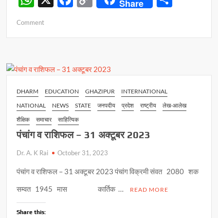
Share
h
ac
o
h
on
Comment
at
e
p
ar
करवा
s
b
y
e
चौथ
–
A
o
Li
कल
p
o
n
सर्वार्थ
सिद्धि
p
k
k
DHARM
EDUCATION
GHAZIPUR
INTERNATIONAL
योग
NATIONAL
NEWS
STATE
जनपदीय
प्रदेश
राष्ट्रीय
लेख-आलेख
में
होगा
शैक्षिक
समाचार
साहित्यिक
चंद्रमा
पंचांग व राशिफल – 31 अक्टूबर 2023
का
पूजन
Dr. A. K Rai
October 31, 2023
पंचांग व राशिफल – 31 अक्टूबर 2023 पंचांग विक्रमी संवत 2080 शक
सम्वत 1945 मास कार्तिक …
READ MORE
Share this: