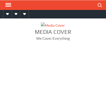
Skip
Search
to
Home
About
Contact
content
MEDIA COVER
We Cover Everything