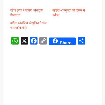
दहेज हत्या में वांछित अभियुक्त
वांछित अभियुक्तों को पुलिस ने
गिरफ्तार
दबोचा
वांछित आरोपियों को पुलिस ने भेजा
सलाखों के पीछे
W
X
F
C
S
Share
h
ac
o
h
at
e
p
ar
s
b
y
e
A
o
Li
p
o
n
p
k
k