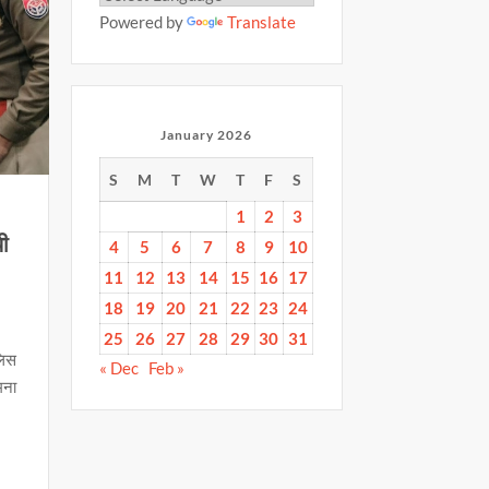
Powered by
Translate
January 2026
S
M
T
W
T
F
S
1
2
3
यी
4
5
6
7
8
9
10
11
12
13
14
15
16
17
18
19
20
21
22
23
24
25
26
27
28
29
30
31
लिस
« Dec
Feb »
मना