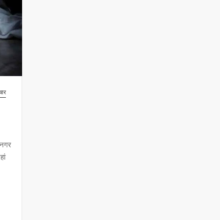
चार
व नगर
हां