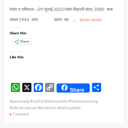
पंचांग व राशिफल – 09 जुलाई 2023 पंचांग विक्रमी संवत् 2080 शक
सम्वत 1944 मास सावन पक्ष …
READ MORE
Share this:
Share
Like this:
W
X
F
C
S
Share
h
ac
o
h
#panchang #rasifal #dailyupdate #hindupanchang
at
e
p
ar
#vikramsamvat #hinduism #dailyupdate
s
b
y
e
on
Comment
पंचांग
A
o
Li
व