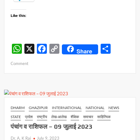
Like this:
W
X
F
C
S
Share
h
ac
o
h
on
Comment
at
e
p
ar
श्रद्धापूर्वक
s
b
y
e
मना
ब्रम्हलीन
A
o
Li
महामंडलेश्वर
p
o
n
का
निर्वाण
p
k
k
DHARM
GHAZIPUR
INTERNATIONAL
NATIONAL
NEWS
दिवस
STATE
प्रदेश
राष्ट्रीय
लेख-आलेख
शैक्षिक
समाचार
साहित्यिक
पंचांग व राशिफल – 09 जुलाई 2023
Dr. A. K Rai
July 9, 2023