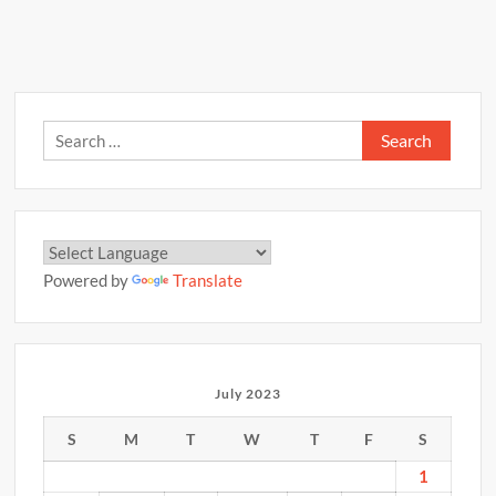
p
o
n
राशिफल
p
–
k
k
09
जुलाई
2023
Search
for:
Powered by
Translate
July 2023
S
M
T
W
T
F
S
1