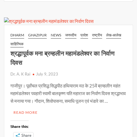
s
b
y
e
पर
जिला
A
o
Li
अल्पसंख्यक
p
o
n
कल्याण
अधिकारी
p
k
k
DHARM
GHAZIPUR
NEWS
जनपदीय
प्रदेश
राष्ट्रीय
लेख-आलेख
को
साहित्यिक
दी
गयी
श्रद्धापूर्वक मना ब्रम्हलीन महामंडलेश्वर का निर्वाण
विदाई
दिवस
Dr. A. K Rai
July 9, 2023
गाजीपुर। पूर्वांचल प्रसिद्ध सिद्धपीठ हथियाराम मठ के 25वें ब्रम्हलीन महंत
महामंडलेश्वर पवहारी स्वामी बालकृष्ण यति महाराज का निर्वाण दिवस श्रद्धाभाव
से मनाया गया। गौदान, शिवोपासना, समाधि पूजन एवं भंडारे का …
READ MORE
Share this:
Share