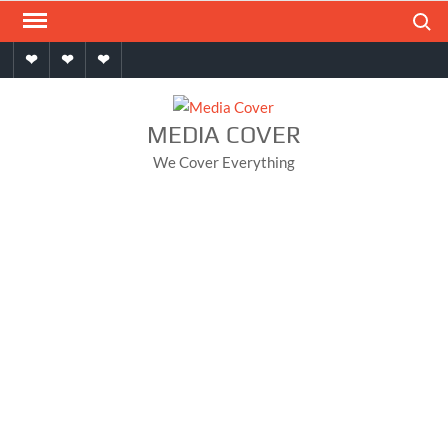
Skip
Search
to
Home
About
Contact
content
MEDIA COVER
We Cover Everything