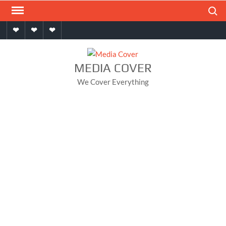
Skip
Search
to
Home
About
Contact
content
MEDIA COVER
We Cover Everything