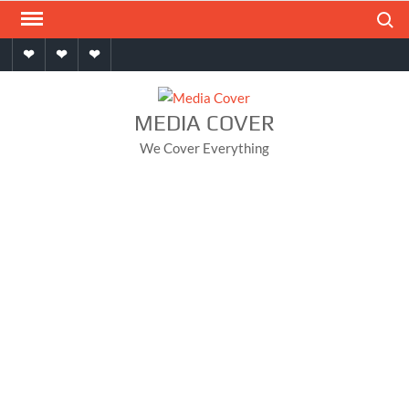
Skip
Search
to
Home
About
Contact
content
MEDIA COVER
We Cover Everything