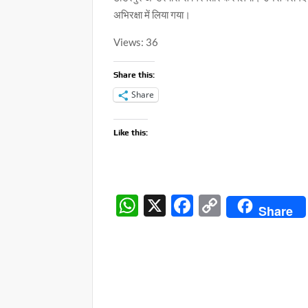
अभिरक्षा में लिया गया।
Views: 36
Share this:
Share
Like this:
W
X
F
C
Share
h
ac
o
at
e
p
s
b
y
A
o
Li