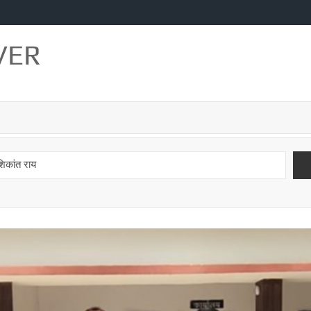
VER
शशिकांत राय
िखाई प्रतिभा
वस”
सादात और बिरनो ब्लाक को मिले नये बीडीओ
्मास : स्वामी भवानीनन्दन यति
योगासन प्रतियोगिता 9 अगस्त को
े विधायक उमाशंकर सिंह