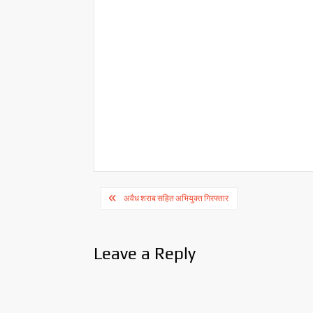
p
o
n
p
k
k
Post
अवैध शराब सहित अभियुक्त गिरफ्तार
navigation
Leave a Reply