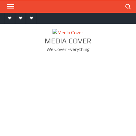
Skip
Search
to
Home
About
Contact
content
MEDIA COVER
We Cover Everything