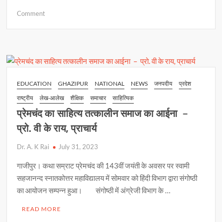
h
ac
o
h
on
Comment
at
e
p
ar
संवेदनाओं
s
b
y
e
को
जागृत
A
o
Li
करने
p
o
n
के
लिए
p
k
k
EDUCATION
GHAZIPUR
NATIONAL
NEWS
जनपदीय
प्रदेश
प्रेमचन्द
राष्ट्रीय
लेख-आलेख
शैक्षिक
समाचार
साहित्यिक
जैसे
साहित्यकार
प्रेमचंद का साहित्य तत्कालीन समाज का आईना –
आवश्यक
प्रो. वी के राय, प्राचार्य
Dr. A. K Rai
July 31, 2023
गाजीपुर। कथा सम्राट प्रेमचंद की 143वीं जयंती के अवसर पर स्वामी
सहजानन्द स्नातकोत्तर महाविद्यालय में सोमवार को हिंदी विभाग द्वारा संगोष्ठी
का आयोजन सम्पन्न हुआ। संगोष्ठी में अंग्रेजी विभाग के …
READ MORE