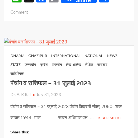
h
ac
o
h
on
Comment
at
e
p
ar
जिले
s
b
y
e
के
सात
A
o
Li
कराटे
p
o
n
खिलाड़ी
राष्ट्रीय
p
k
k
DHARM
GHAZIPUR
INTERNATIONAL
NATIONAL
NEWS
चैंपियनशिप
STATE
जनपदीय
प्रदेश
राष्ट्रीय
लेख-आलेख
शैक्षिक
समाचार
के
लिए
साहित्यिक
चयनित
पंचांग व राशिफल – 31 जुलाई 2023
Dr. A. K Rai
July 31, 2023
पंचांग व राशिफल – 31 जुलाई 2023 पंचांग विक्रमी संवत् 2080 शक
सम्वत 1944 मास सावन अधिमास पक्ष …
READ MORE
Share this: