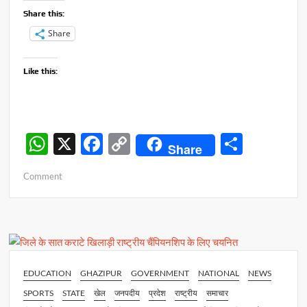
Share this:
Share
Like this:
W
X
F
C
S
Share
h
ac
o
h
on
Comment
at
e
p
ar
प्रेमचंद
s
b
y
e
का
साहित्य
A
o
Li
तत्कालीन
p
o
n
समाज
का
p
k
k
EDUCATION
GHAZIPUR
GOVERNMENT
NATIONAL
NEWS
आईना
SPORTS
STATE
खेल
जनपदीय
प्रदेश
राष्ट्रीय
समाचार
–