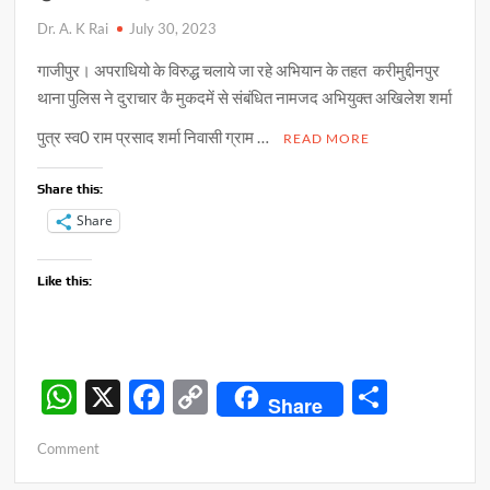
Dr. A. K Rai
July 30, 2023
गाजीपुर। अपराधियो के विरुद्ध चलाये जा रहे अभियान के तहत करीमुद्दीनपुर
थाना पुलिस ने दुराचार कै मुकदमें से संबंधित नामजद अभियुक्त अखिलेश शर्मा
पुत्र स्व0 राम प्रसाद शर्मा निवासी ग्राम …
READ MORE
Share this:
Share
Like this:
W
X
F
C
S
Share
h
ac
o
h
on
Comment
at
e
p
ar
दुराचारी