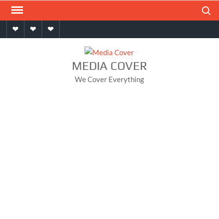
Skip
Search
to
Home
About
Contact
content
MEDIA COVER
We Cover Everything