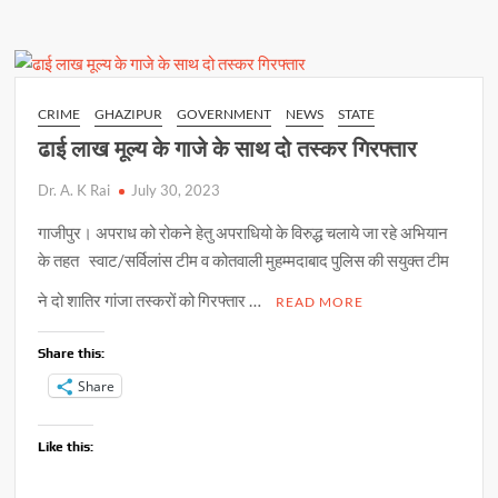
s
b
y
e
चढ़ा
पुलिस
A
o
Li
के
p
o
n
राडार
पर
p
k
k
CRIME
GHAZIPUR
GOVERNMENT
NEWS
STATE
ढाई लाख मूल्य के गाजे के साथ दो तस्कर गिरफ्तार
Dr. A. K Rai
July 30, 2023
गाजीपुर। अपराध को रोकने हेतु अपराधियो के विरुद्ध चलाये जा रहे अभियान
के तहत स्वाट/सर्विलांस टीम व कोतवाली मुहम्मदाबाद पुलिस की सयुक्त टीम
ने दो शातिर गांजा तस्करों को गिरफ्तार …
READ MORE
Share this:
Share
Like this: