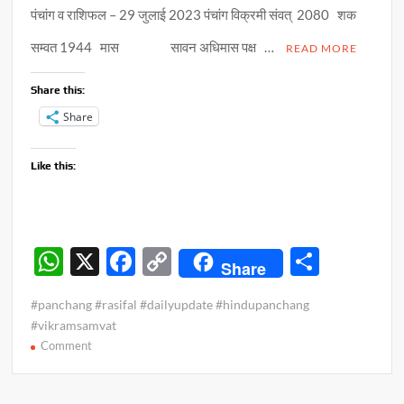
पंचांग व राशिफल – 29 जुलाई 2023 पंचांग विक्रमी संवत् 2080 शक
सम्वत 1944 मास सावन अधिमास पक्ष …
READ MORE
Share this:
Share
Like this:
W
X
F
C
S
Share
h
ac
o
h
#panchang #rasifal #dailyupdate #hindupanchang
at
e
p
ar
#vikramsamvat
s
b
y
e
on
Comment
पंचांग
A
o
Li
व