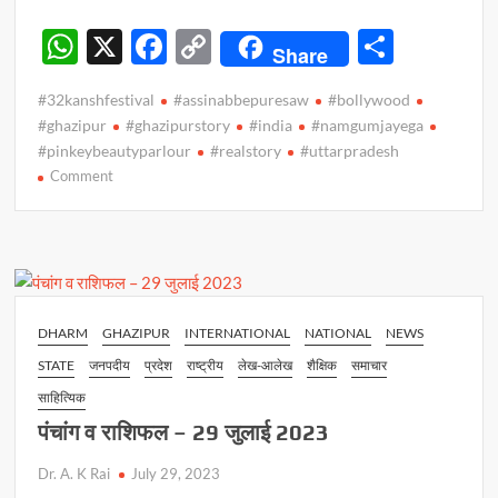
W
X
F
C
S
Share
h
ac
o
h
#32kanshfestival
#assinabbepuresaw
#bollywood
at
e
p
ar
#ghazipur
#ghazipurstory
#india
#namgumjayega
s
b
y
e
#pinkeybeautyparlour
#realstory
#uttarpradesh
on
Comment
A
o
Li
जिले
p
o
n
की
p
k
k
घटना
जल्द
आ
सकती
DHARM
GHAZIPUR
INTERNATIONAL
NATIONAL
NEWS
है
STATE
जनपदीय
प्रदेश
राष्ट्रीय
लेख-आलेख
शैक्षिक
समाचार
बड़े
पर्दे
साहित्यिक
पर
पंचांग व राशिफल – 29 जुलाई 2023
Dr. A. K Rai
July 29, 2023