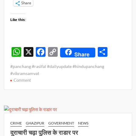
Share
Like this:
W
X
F
C
S
Share
h
ac
o
h
#panchang #rasifal #dailyupdate #hindupanchang
at
e
p
ar
#vikramsamvat
s
b
y
e
on
Comment
पंचांग
A
o
Li
व
p
o
n
राशिफल
p
–
k
k
31
जुलाई
CRIME
GHAZIPUR
GOVERNMENT
NEWS
2023
दुराचारी चढ़ा पुलिस के राडार पर