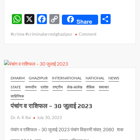
W
X
F
C
S
Share
h
ac
o
h
#crime #criminalarrestghazipur
on
Comment
at
e
p
ar
ढाई
s
b
y
e
लाख
मूल्य
A
o
Li
के
p
o
n
गाजे
के
p
k
k
DHARM
GHAZIPUR
INTERNATIONAL
NATIONAL
NEWS
साथ
STATE
जनपदीय
प्रदेश
राष्ट्रीय
लेख-आलेख
शैक्षिक
समाचार
दो
तस्कर
साहित्यिक
गिरफ्तार
पंचांग व राशिफल – 30 जुलाई 2023
Dr. A. K Rai
July 30, 2023
पंचांग व राशिफल – 30 जुलाई 2023 पंचांग विक्रमी संवत् 2080 शक