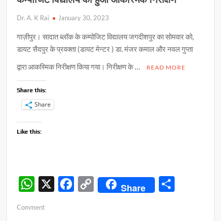
Dr. A. K Rai
January 30, 2023
गाज़ीपुर। सादात ब्लॉक के कम्पोजिट विद्यालय जगदीशपुर का सोमवार को,
डायट सैदपुर के प्रवक्ता (डायट मेन्टर ) डा. मंजर कमाल और नवल गुप्ता
द्वारा आकस्मिक निरीक्षण किया गया। निरीक्षण के …
READ MORE
Share this:
Share
Like this:
W
X
F
C
S
Share
h
ac
o
h
on
Comment
at
e
p
ar
कम्पोजिट