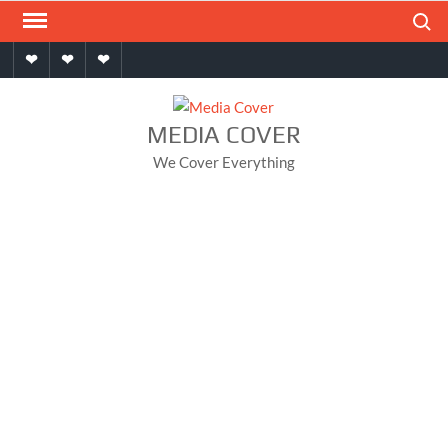
Skip
Search
to
Home
About
Contact
content
MEDIA COVER
We Cover Everything