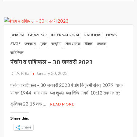
s
b
y
e
विद्यालय
का
A
o
Li
हुआ
p
o
n
आकस्मिक
निरीक्षण
p
k
k
DHARM
GHAZIPUR
INTERNATIONAL
NATIONAL
NEWS
STATE
जनपदीय
प्रदेश
राष्ट्रीय
लेख-आलेख
शैक्षिक
समाचार
साहित्यिक
पंचांग व राशिफल – 30 जनवरी 2023
Dr. A. K Rai
January 30, 2023
पंचांग व राशिफल – 30 जनवरी 2023 पंचांग विक्रमी संवत् 2079 शक
सम्वत 1944 मास माघ पक्ष शुक्ल पक्ष तिथि नवमी 10:12 तक नक्षत्र
कृत्तिका 22:15 तक …
READ MORE
Share this:
Share