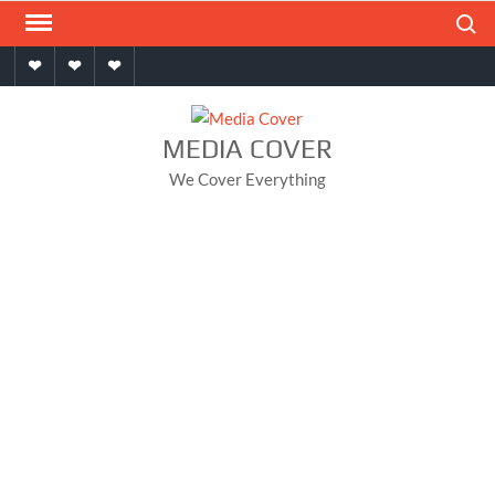
Skip
Search
to
Home
About
Contact
content
MEDIA COVER
We Cover Everything