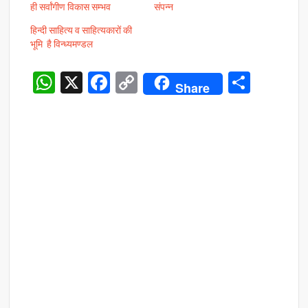
ही सर्वांगीण विकास सम्भव
संपन्न
हिन्दी साहित्य व साहित्यकारों की
भूमि है विन्ध्यमण्डल
W
X
F
C
S
Share
h
ac
o
h
at
e
p
ar
s
b
y
e
A
o
Li
p
o
n
p
k
k