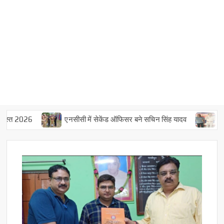
त 2026
एनसीसी में सेकेंड ऑफिसर बने सचिन सिंह यादव
चार सौ