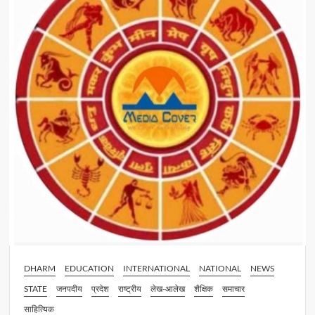
रहे
इकलौते
विधायक उमाशंकर
सिंह
DHARM
EDUCATION
INTERNATIONAL
NATIONAL
NEWS
STATE
जनपदीय
प्रदेश
राष्ट्रीय
लेख-आलेख
शैक्षिक
समाचार
साहित्यिक