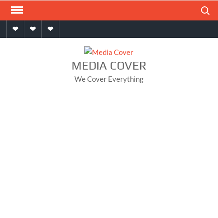
Skip
Search
to
Home
About
Contact
content
MEDIA COVER
We Cover Everything