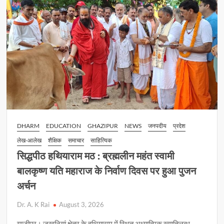
p
o
n
के
शार्प
p
k
k
शूटर
की करोड़ों
की
सम्पत्ति
कुर्क
DHARM
EDUCATION
GHAZIPUR
NEWS
जनपदीय
प्रदेश
लेख-आलेख
शैक्षिक
समाचार
साहित्यिक
सिद्धपीठ हथियाराम मठ : ब्रह्मलीन महंत स्वामी
बालकृष्ण यति महाराज के निर्वाण दिवस पर हुआ पुजन
अर्चन
Dr. A. K Rai
August 3, 2026
गाजीपुर। जखनियां क्षेत्र के हथियाराम में स्थित अध्यात्मिक ख्यातिलब्ध