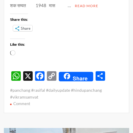
शक सम्वत 1948 मास …
READ MORE
Share this:
Share
Like this:
Loading…
W
X
F
C
S
Share
h
ac
o
h
#panchang #rasifal #dailyupdate #hindupanchang
at
e
p
ar
#vikramsamvat
s
b
y
e
on
Comment
पंचांग
A
o
Li
व
p
o
n
राशिफल
p
–
k
k