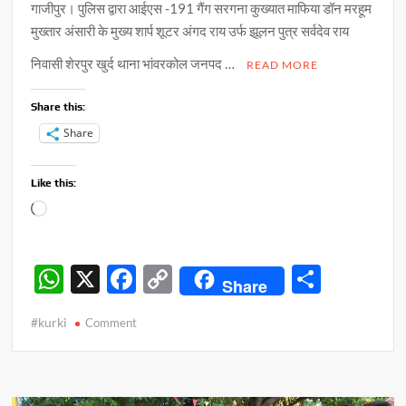
गाजीपुर। पुलिस द्वारा आईएस -191 गैंग सरगना कुख्यात माफिया डॉन मरहूम
मुख्तार अंसारी के मुख्य शार्प शूटर अंगद राय उर्फ झूलन पुत्र सर्वदेव राय
निवासी शेरपुर खुर्द थाना भांवरकोल जनपद …
READ MORE
Share this:
Share
Like this:
Loading…
W
X
F
C
S
Share
h
ac
o
h
#kurki
on
Comment
at
e
p
ar
माफिया
s
b
y
e
मरहूम
मुख्तार
A
o
Li
अंसारी