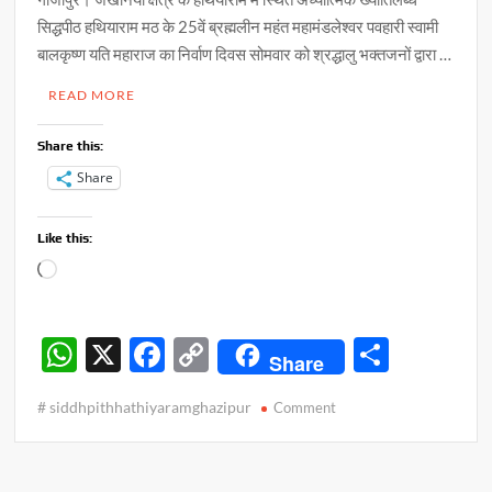
सिद्धपीठ हथियाराम मठ के 25वें ब्रह्मलीन महंत महामंडलेश्वर पवहारी स्वामी
बालकृष्ण यति महाराज का निर्वाण दिवस सोमवार को श्रद्धालु भक्तजनों द्वारा …
READ MORE
Share this:
Share
Like this:
Loading…
W
X
F
C
S
Share
h
ac
o
h
# siddhpithhathiyaramghazipur
on
Comment
at
e
p
ar
सिद्धपीठ
s
b
y
e
हथियाराम
मठ