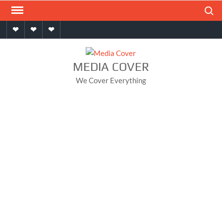
Skip
Search
to
Home
About
Contact
content
MEDIA COVER
We Cover Everything