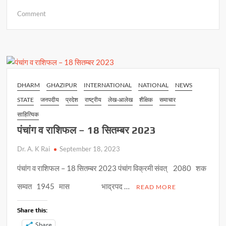
h
ac
o
h
on
Comment
at
e
p
ar
पीएच.डी.
s
b
y
e
प्री-
सबमिशन
A
o
Li
की
p
o
n
प्राथमिक
प्रस्तुतीकरण
p
k
k
DHARM
GHAZIPUR
INTERNATIONAL
NATIONAL
NEWS
सम्पन्न
STATE
जनपदीय
प्रदेश
राष्ट्रीय
लेख-आलेख
शैक्षिक
समाचार
साहित्यिक
पंचांग व राशिफल – 18 सितम्बर 2023
Dr. A. K Rai
September 18, 2023
पंचांग व राशिफल – 18 सितम्बर 2023 पंचांग विक्रमी संवत् 2080 शक
सम्वत 1945 मास भाद्रपद …
READ MORE
Share this:
Share