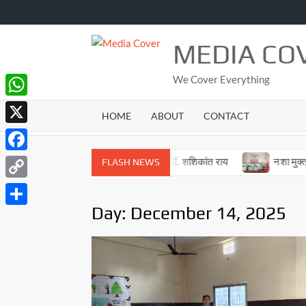
Skip
to
content
MEDIA CO
We Cover Everything
WhatsApp
HOME
ABOUT
CONTACT
X
Facebook
हे सहजानंद पीजी कॉलेज के पूर्व प्राचार्य डॉ. शशिकांत राय
नशा मुक्त अभियान 
FLASH NEWS
Copy
Day:
December 14, 2025
Link
Share