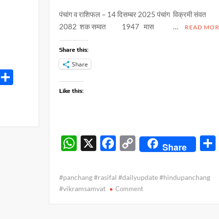
पंचांग व राशिफल – 14 दिसम्बर 2025 पंचांग विक्रमी संवत
2082 शक सम्वत 1947 मास …
READ MOR
Share this:
Share
S
h
Like this:
ar
e
W
X
F
C
Share
h
ac
o
at
e
p
#panchang #rasifal #dailyupdate #hindupanchang
s
b
y
on
#vikramsamvat
Comment
पंचांग
A
o
Li
व