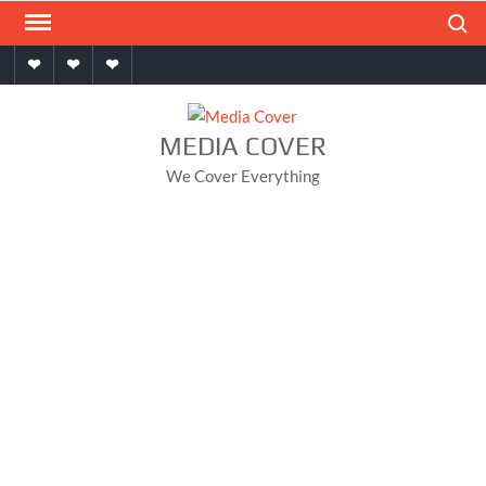
Skip
Search
to
Home
About
Contact
content
MEDIA COVER
We Cover Everything