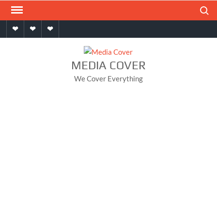
Skip
Search
to
Home
About
Contact
content
MEDIA COVER
We Cover Everything