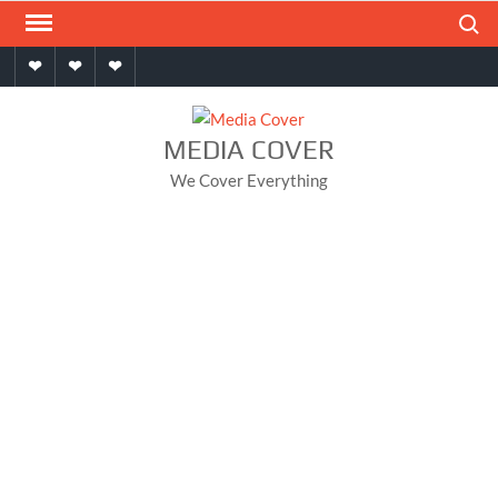
Skip
Search
to
Home
About
Contact
content
MEDIA COVER
We Cover Everything