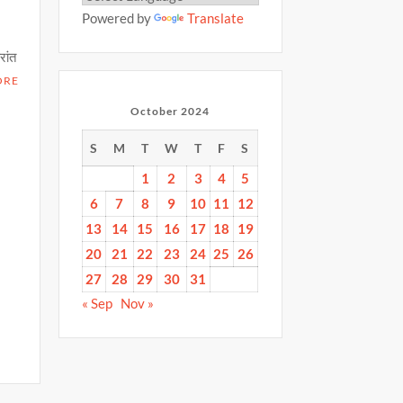
Powered by
Translate
रांत
ORE
October 2024
S
M
T
W
T
F
S
1
2
3
4
5
6
7
8
9
10
11
12
13
14
15
16
17
18
19
20
21
22
23
24
25
26
27
28
29
30
31
S
« Sep
Nov »
h
ar
e