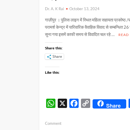
Dr. A. K Rai
October 13, 2024
गाज़ीपुर । पुलिस लाइन में स्थित महिला सहायता प्रकोष्ठ /
परामर्श केन्द्र में पारिवारिक वैवाहिक विवाद से सम्बन्धित 
सुना गया‌ इसमें काफी समय से विवादित चल रहे …
READ
Share this:
Share
Like this:
W
X
F
C
Share
h
ac
o
at
e
p
on
Comment
परिवार