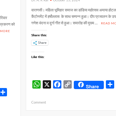
वाराणसी। महिला भूमिहार समाज का डांडिया महोत्सव अमाया होटल
कैंटोनमेंट में हर्षोल्लास के साथ सम्पन्न हुआ। दीप प्रज्वलन के उप
परिवार
गणेश वंदना व दुर्गा गीत से हुआ। समारोह की मुख्य …
READ M
26 प्रकरण को
 MORE
Share this:
Share
Like this:
W
X
F
C
Share
S
h
ac
o
h
at
e
p
on
Comment
ar
s
b
y
महिला
समाज