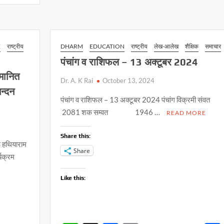
e
A
o
Li
ने
p
o
n
डांडिया
महोत्सव
p
k
k
में
E
राष्ट्रीय
DHARM
EDUCATION
राष्ट्रीय
लेख-आलेख
शैक्षिक
समाचार
बिखरा
पंचांग व राशिफल – 13 अक्टूबर 2024
जलवा
मानित
Dr. A. K Rai
October 13, 2024
नन्दन
पंचांग व राशिफल – 13 अक्टूबर 2024 पंचांग विक्रमी स
2081 शक सम्वत 1946 …
READ MORE
Share this:
ीठ हथियाराम
Share
्यक्रम
Like this: