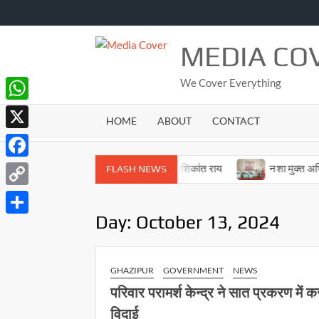
Skip
to
content
MEDIA CO
We Cover Everything
WhatsApp
HOME
ABOUT
CONTACT
X
Facebook
हे सहजानंद पीजी कॉलेज के पूर्व प्राचार्य डॉ. शशिकांत राय
नशा मुक्त अभियान 
FLASH NEWS
Copy
Day:
October 13, 2024
Link
Share
GHAZIPUR
GOVERNMENT
NEWS
परिवार परामर्श केन्द्र ने सात प्रकरण में क
विदाई