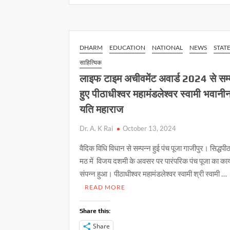
s
b
y
परामर्श
A
o
Li
केन्द्र
p
o
n
ने
सात
p
k
k
DHARM
EDUCATION
NATIONAL
NEWS
STAT
प्रकरण
साहित्यिक
में
लाइफ टाइम अचीवमेंट अवार्ड 2024 से सम्
कराई
विदाई
हुए पीठाधीश्वर महामंडलेश्वर स्वामी भवानी
यति महाराज
Dr. A. K Rai
October 13, 2024
वैदिक विधि विधान से सम्पन्न हुई पंच पूजा गाजीपुर। सिद्धप
मठ में विजय दशमी के अवसर पर पारंपरिक पंच पूजा का कार
संपन्न हुआ। पीठाधीश्वर महामंडलेश्वर स्वामी श्री स्वामी …
READ MORE
Share this:
Share