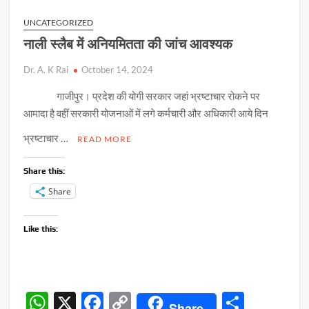
प्रतियोगिता
p
o
n
16
UNCATEGORIZED
अक्टूबर
p
k
k
नाली स्लैब में अनियमितता की जांच आवश्यक
को
Dr. A. K Rai
October 14, 2024
गाजीपुर‌। प्रदेश की योगी सरकार जहां भ्रष्टाचार रोकने पर
आमादा है वहीं सरकारी योजनाओं में लगे कर्मचारी और अधिकारी आये दिन
भ्रष्टाचार …
READ MORE
Share this:
Share
Like this:
W
X
F
C
S
Share