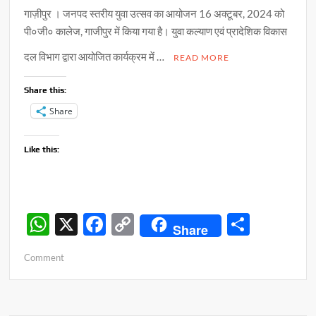
गाज़ीपुर । जनपद स्तरीय युवा उत्सव का आयोजन 16 अक्टूबर, 2024 को
पी०जी० कालेज, गाजीपुर में किया गया है। युवा कल्याण एवं प्रादेशिक विकास
दल विभाग द्वारा आयोजित कार्यक्रम में …
READ MORE
Share this:
Share
Like this:
W
X
F
C
S
Share
h
ac
o
h
on
Comment
at
e
p
ar
जनपद
s
b
y
e
स्तरीय
युवा
A
o
Li